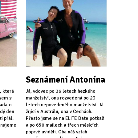
Seznámení Antonína
, která
Já, vdovec po 36 letech hezkého
jsem si
manželství, ona rozvedená po 23
padalo
letech nepovedeného manželství. Já
ždý den
žijící v Austrálii, ona v Čechách.
i přál.
Přesto jsme se na ELITE Date potkali
lánujeme
a po 650 mailech a třech měsících
poprvé uviděli. Oba náš vztah