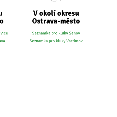
u
V okolí okresu
o
Ostrava-město
ovice
Seznamka pro kluky Šenov
ava
Seznamka pro kluky Vratimov