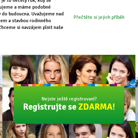
 je to necelý rok, kdy se
vujeme a máme podobné
y do budoucna. Uvažujeme nad
Přečtěte si jejich příběh
em a stavbou rodinného
hceme si navzájem plnit naše
Nejste ještě registrovaní?
Registrujte se
ZDARMA!