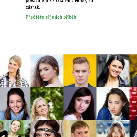
považujeme za dárek z Nebe, za
zázrak.
Přečtěte si jejich příběh