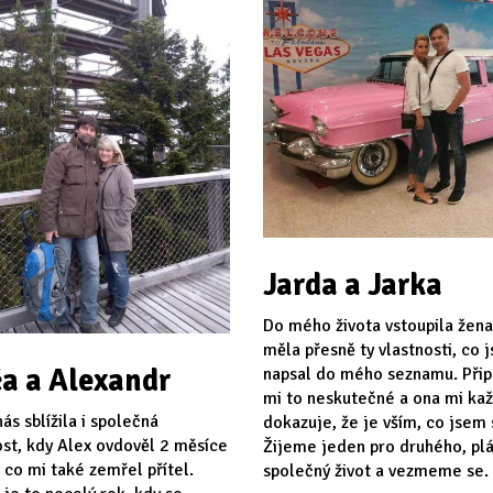
Jarda a Jarka
Do mého života vstoupila žena
měla přesně ty vlastnosti, co 
a a Alexandr
napsal do mého seznamu. Při
mi to neskutečné a ona mi ka
ás sblížila i společná
dokazuje, že je vším, co jsem s
st, kdy Alex ovdověl 2 měsíce
Žijeme jeden pro druhého, p
 co mi také zemřel přítel.
společný život a vezmeme se.