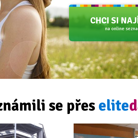
CHCI SI NA
na online sezn
známili se přes
elite
d