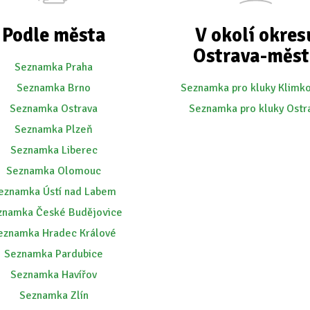
Podle města
V okolí okres
Ostrava-měst
Seznamka Praha
Seznamka Brno
Seznamka pro kluky Klimk
Seznamka Ostrava
Seznamka pro kluky Ostr
Seznamka Plzeň
Seznamka Liberec
Seznamka Olomouc
eznamka Ústí nad Labem
znamka České Budějovice
eznamka Hradec Králové
Seznamka Pardubice
Seznamka Havířov
Seznamka Zlín