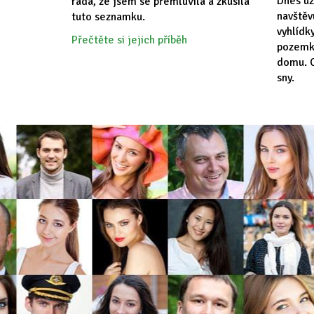
Dnes už
ráda, že jsem se přemluvila a zkusila
navště
tuto seznamku.
vyhlídk
Přečtěte si jejich příběh
pozemk
domu. C
sny.