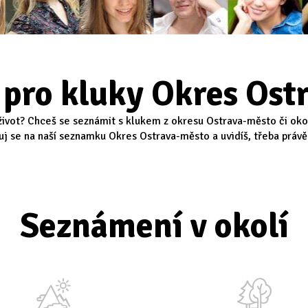
pro kluky Okres Ost
život? Chceš se seznámit s klukem z okresu Ostrava-město či okol
ruj se na naší seznamku Okres Ostrava-město a uvidíš, třeba právě
Seznámení v okolí