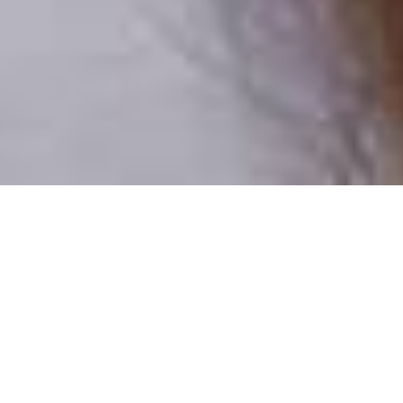
Pouze reální lidé