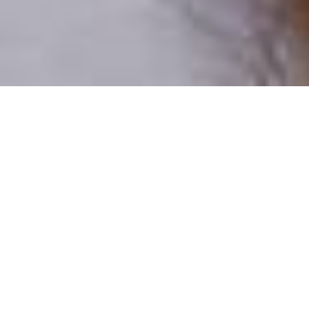
Pouze reální lidé
100 % profilů prověřujeme