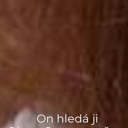
On hledá ji