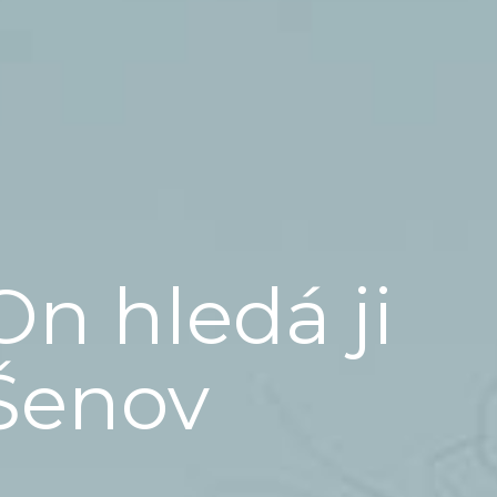
On hledá ji
Šenov