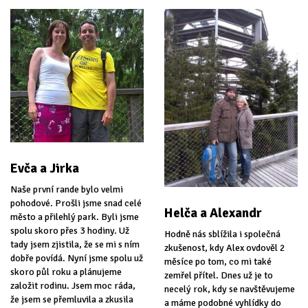
Evča a Jirka
Naše první rande bylo velmi
pohodové. Prošli jsme snad celé
Helča a Alexandr
město a přilehlý park. Byli jsme
spolu skoro přes 3 hodiny. Už
Hodně nás sblížila i společná
tady jsem zjistila, že se mi s ním
zkušenost, kdy Alex ovdověl 2
dobře povídá. Nyní jsme spolu už
měsíce po tom, co mi také
skoro půl roku a plánujeme
zemřel přítel. Dnes už je to
založit rodinu. Jsem moc ráda,
necelý rok, kdy se navštěvujeme
že jsem se přemluvila a zkusila
a máme podobné vyhlídky do