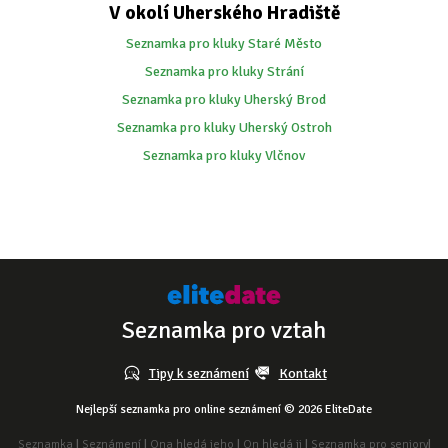
V okolí Uherského Hradiště
Seznamka pro kluky Staré Město
Seznamka pro kluky Strání
Seznamka pro kluky Uherský Brod
Seznamka pro kluky Uherský Ostroh
Seznamka pro kluky Vlčnov
Seznamka pro vztah
Tipy k seznámení
Kontakt
Nejlepší seznamka pro online seznámení © 2026 EliteDate
Seznamka
|
Seznámení
|
Ona hledá jeho
|
On hledá ji
|
Seznamka pro seniory
|