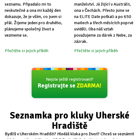
seznamu. Připadalo mi to
manželství. Já žijící v Austrálii,
neskutečné a ona mi každý den
ona v Čechách. Přesto jsme se
dokazuje, že je vším, co jsem si
na ELITE Date potkali a po 650
přál. Žijeme jeden pro druhého,
mailech a třech měsících poprvé
plánujeme společný život a
uviděli. Oba náš vztah
vezmeme se.
považujeme za dárek z Nebe, za
zázrak.
Přečtěte si jejich příběh
Přečtěte si jejich příběh
Nejste ještě registrovaní?
Registrujte se
ZDARMA!
Seznamka pro kluky Uherské
Hradiště
Bydlíš v Uherském Hradišti? Hledáš kluka pro život? Chceš se seznámit