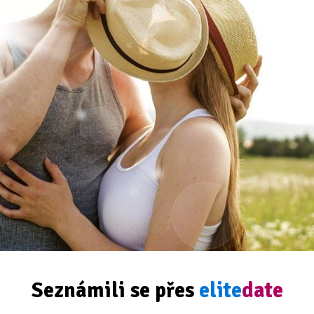
Seznámili se přes
elite
date