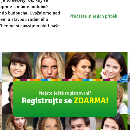
 je to necelý rok, kdy se
vujeme a máme podobné
y do budoucna. Uvažujeme nad
Přečtěte si jejich příběh
em a stavbou rodinného
hceme si navzájem plnit naše
Nejste ještě registrovaní?
Registrujte se
ZDARMA!