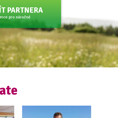
JÍT PARTNERA
amce pro náročné
ate