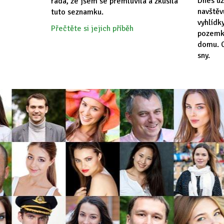
Dnes už
ráda, že jsem se přemluvila a zkusila
navště
tuto seznamku.
vyhlídk
Přečtěte si jejich příběh
pozemk
domu. C
sny.