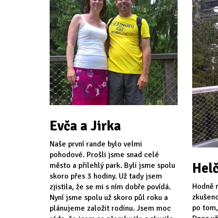
Evča a Jirka
Naše první rande bylo velmi
pohodové. Prošli jsme snad celé
Helč
město a přilehlý park. Byli jsme spolu
skoro přes 3 hodiny. Už tady jsem
Hodně n
zjistila, že se mi s ním dobře povídá.
zkušeno
Nyní jsme spolu už skoro půl roku a
po tom,
plánujeme založit rodinu. Jsem moc