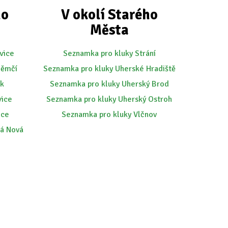
ho
V okolí Starého
Města
vice
Seznamka pro kluky Strání
Němčí
Seznamka pro kluky Uherské Hradiště
uk
Seznamka pro kluky Uherský Brod
vice
Seznamka pro kluky Uherský Ostroh
ice
Seznamka pro kluky Vlčnov
ká Nová