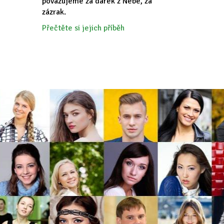
považujeme za dárek z Nebe, za
zázrak.
Přečtěte si jejich příběh