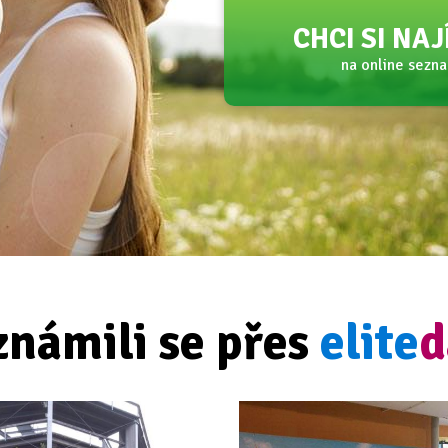
CHCI SI NA
na online sezn
známili se přes
elite
d