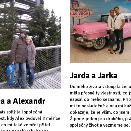
Jarda a Jarka
Do mého života vstoupila žena
měla přesně ty vlastnosti, co 
a a Alexandr
napsal do mého seznamu. Při
mi to neskutečné a ona mi ka
ás sblížila i společná
dokazuje, že je vším, co jsem s
st, kdy Alex ovdověl 2 měsíce
Žijeme jeden pro druhého, p
 co mi také zemřel přítel.
společný život a vezmeme se.