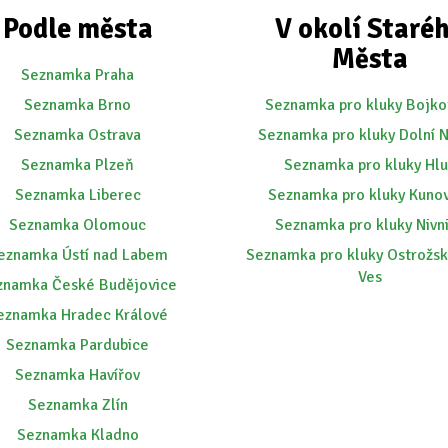
Podle města
V okolí Staré
Města
Seznamka Praha
Seznamka Brno
Seznamka pro kluky Bojko
Seznamka Ostrava
Seznamka pro kluky Dolní 
Seznamka Plzeň
Seznamka pro kluky Hl
Seznamka Liberec
Seznamka pro kluky Kuno
Seznamka Olomouc
Seznamka pro kluky Nivn
eznamka Ústí nad Labem
Seznamka pro kluky Ostrožs
Ves
znamka České Budějovice
eznamka Hradec Králové
Seznamka Pardubice
Seznamka Havířov
Seznamka Zlín
Seznamka Kladno