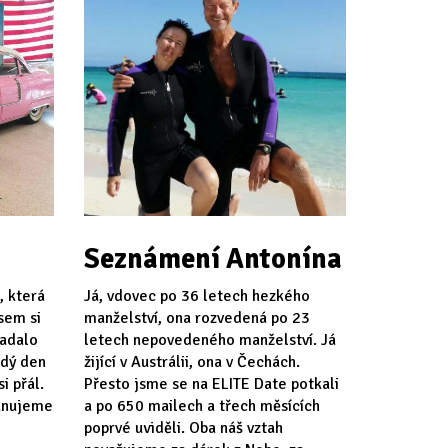
Seznámení Antonína
, která
Já, vdovec po 36 letech hezkého
jsem si
manželství, ona rozvedená po 23
padalo
letech nepovedeného manželství. Já
ždý den
žijící v Austrálii, ona v Čechách.
i přál.
Přesto jsme se na ELITE Date potkali
lánujeme
a po 650 mailech a třech měsících
poprvé uviděli. Oba náš vztah