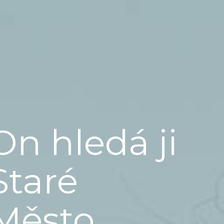
On hledá ji
Staré
Město