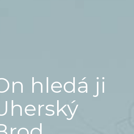
On hledá ji
Uherský
Brod