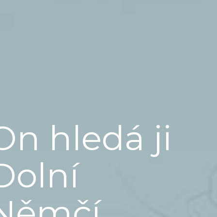
On hledá ji
Dolní
Němčí