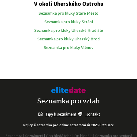
V okolí Uherského Ostrohu
Seznamka pro kluky Staré Město
Seznamka pro kluky Strání
Seznamka pro kluky Uherské Hradiště
Seznamka pro kluky Uherský Brod
Seznamka pro kluky Vlčnov
Seznamka pro vztah
Tipy k seznámení
Kontakt
Nejlepší seznamka pro online seznámení © 2026 EliteDate
Seznamka
|
Seznámení
|
Ona hledá jeho
|
On hledá ji
|
Seznamka pro seniory
|