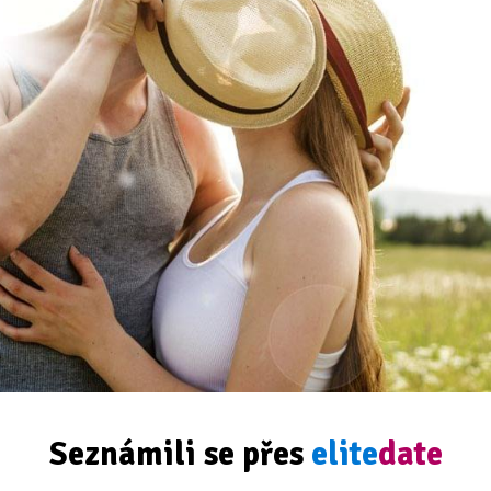
Seznámili se přes
elite
date