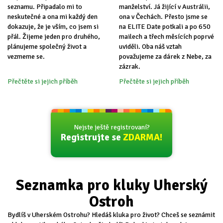
seznamu. Připadalo mi to
manželství. Já žijící v Austrálii,
neskutečné a ona mi každý den
ona v Čechách. Přesto jsme se
dokazuje, že je vším, co jsem si
na ELITE Date potkali a po 650
přál. Žijeme jeden pro druhého,
mailech a třech měsících poprvé
plánujeme společný život a
uviděli. Oba náš vztah
vezmeme se.
považujeme za dárek z Nebe, za
zázrak.
Přečtěte si jejich příběh
Přečtěte si jejich příběh
Nejste ještě registrovaní?
Registrujte se
ZDARMA!
Seznamka pro kluky Uherský
Ostroh
Bydlíš v Uherském Ostrohu? Hledáš kluka pro život? Chceš se seznámit