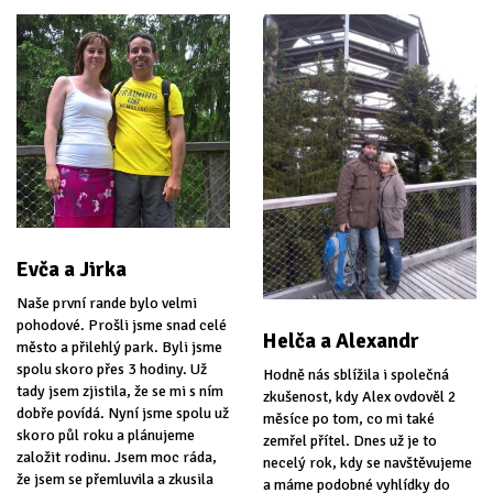
Evča a Jirka
Naše první rande bylo velmi
pohodové. Prošli jsme snad celé
Helča a Alexandr
město a přilehlý park. Byli jsme
spolu skoro přes 3 hodiny. Už
Hodně nás sblížila i společná
tady jsem zjistila, že se mi s ním
zkušenost, kdy Alex ovdověl 2
dobře povídá. Nyní jsme spolu už
měsíce po tom, co mi také
skoro půl roku a plánujeme
zemřel přítel. Dnes už je to
založit rodinu. Jsem moc ráda,
necelý rok, kdy se navštěvujeme
že jsem se přemluvila a zkusila
a máme podobné vyhlídky do