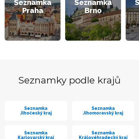
Seznamka
Seznamka
Praha
Brno
Seznamky podle krajů
Seznamka
Seznamka
Jihočeský kraj
Jihomoravský kraj
Seznamka
Seznamka
Karlovarský kraj
Královéhradecký kraj