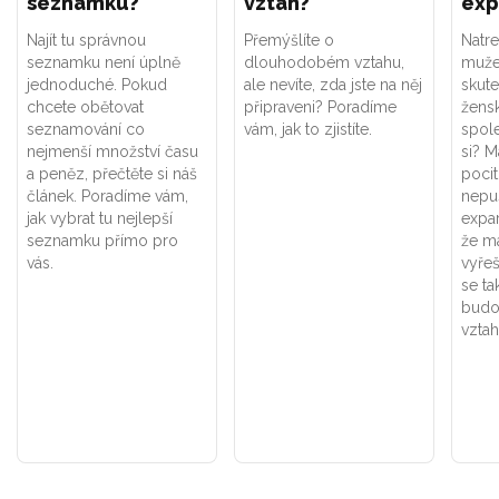
seznamku?
vztah?
exp
Najít tu správnou
Přemýšlíte o
Natre
seznamku není úplně
dlouhodobém vztahu,
muže?
jednoduché. Pokud
ale nevíte, zda jste na něj
skut
chcete obětovat
připraveni? Poradíme
žens
seznamování co
vám, jak to zjistíte.
spol
nejmenší množství času
si? M
a peněz, přečtěte si náš
pocit
článek. Poradíme vám,
nepus
jak vybrat tu nejlepší
expar
seznamku přímo pro
že m
vás.
vyře
se ta
budo
vzta