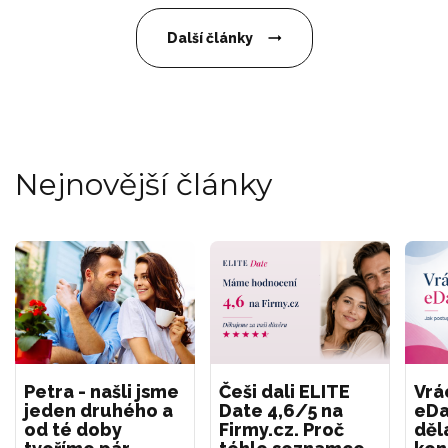
Další články
Nejnovější články
Petra - našli jsme
Češi dali ELITE
Vrá
jeden druhého a
Date 4,6/5 na
eDa
od té doby
Firmy.cz. Proč
děl