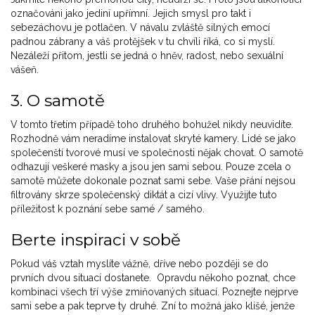
označováni jako jediní upřímní. Jejich smysl pro takt i
sebezáchovu je potlačen. V návalu zvláště silných emocí
padnou zábrany a váš protějšek v tu chvíli říká, co si myslí.
Nezáleží přitom, jestli se jedná o hněv, radost, nebo sexuální
vášeň.
3. O samotě
V tomto třetím případě toho druhého bohužel nikdy neuvidíte.
Rozhodně vám neradíme instalovat skryté kamery. Lidé se jako
společenští tvorové musí ve společnosti nějak chovat. O samotě
odhazují veškeré masky a jsou jen sami sebou. Pouze zcela o
samotě můžete dokonale poznat sami sebe. Vaše přání nejsou
filtrovány skrze společenský diktát a cizí vlivy. Využijte tuto
příležitost k poznání sebe samé / samého.
Berte inspiraci v sobě
Pokud váš vztah myslíte vážně, dříve nebo později se do
prvních dvou situací dostanete. Opravdu někoho poznat, chce
kombinaci všech tří výše zmiňovaných situací. Poznejte nejprve
sami sebe a pak teprve ty druhé. Zní to možná jako klišé, jenže