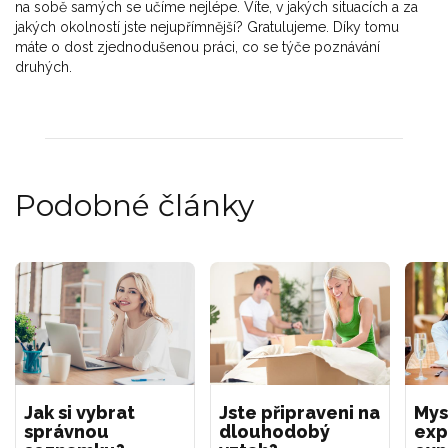
na sobě samých se učíme nejlépe. Víte, v jakých situacích a za
jakých okolností jste nejupřímnější? Gratulujeme. Díky tomu
máte o dost zjednodušenou práci, co se týče poznávání
druhých.
Podobné články
Jak si vybrat
Jste připraveni na
Mys
správnou
dlouhodobý
exp