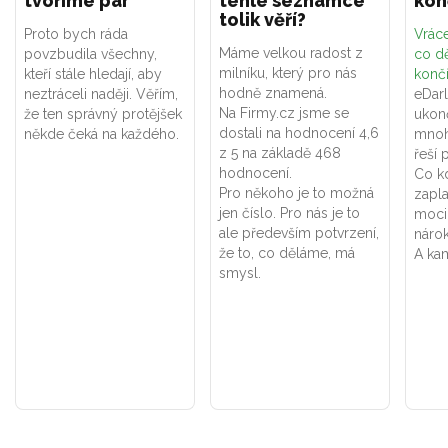
tvoříme pár
téhle seznamce
kon
tolik věří?
Proto bych ráda
Vráce
Máme velkou radost z
povzbudila všechny,
co dě
milníku, který pro nás
kteří stále hledají, aby
konč
hodně znamená.
neztráceli naději. Věřím,
eDar
Na Firmy.cz jsme se
že ten správný protějšek
ukon
dostali na hodnocení 4,6
někde čeká na každého.
mnoh
z 5 na základě 468
řeší 
hodnocení.
Co k
Pro někoho je to možná
zapla
jen číslo. Pro nás je to
moci
ale především potvrzení,
náro
že to, co děláme, má
A kam
smysl.