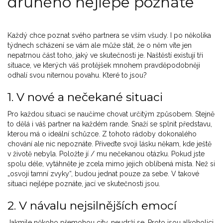
druhého nejlépe poznáte
Každý chce poznat svého partnera se vším všudy. I po několika
týdnech scházení se vám ale může stát, že o něm víte jen
nepatrnou část toho, jaký ve skutečnosti je. Naštěstí existují tři
situace, ve kterých váš protějšek mnohem pravděpodobněji
odhalí svou niternou povahu. Které to jsou?
1. V nové a nečekané situaci
Pro každou situaci se naučíme chovat určitým způsobem. Stejně
to dělá i váš partner na každém rande. Snaží se splnit představu,
kterou má o ideální schůzce. Z tohoto rádoby dokonalého
chování ale nic nepoznáte. Přiveďte svoji lásku někam, kde ještě
v životě nebyla. Položte jí / mu nečekanou otázku. Pokud jste
spolu déle, vytáhněte je zcela mimo jejich oblíbená místa. Než si
„osvojí tamní zvyky“, budou jednat pouze za sebe. V takové
situaci nejlépe poznáte, jací ve skutečnosti jsou.
2. V návalu nejsilnějších emocí
Jakmile někoho přemohou city, neudrží se. Proto jsou alkoholici