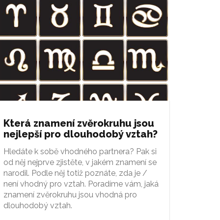
Která znamení zvěrokruhu jsou
nejlepší pro dlouhodobý vztah?
Hledáte k sobě vhodného partnera? Pak si
od něj nejprve zjistěte, v jakém znamení se
narodil. Podle něj totiž poznáte, zda je /
není vhodný pro vztah. Poradíme vám, jaká
znamení zvěrokruhu jsou vhodná pro
dlouhodobý vztah.