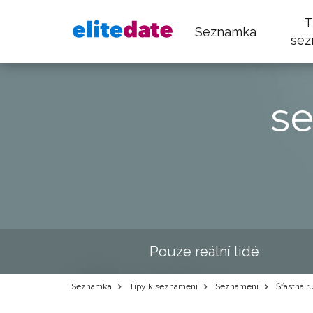
T
Seznamka
sez
s
Pouze reální lidé
Seznamka
Tipy k seznámení
Seznámení
Šťastná r