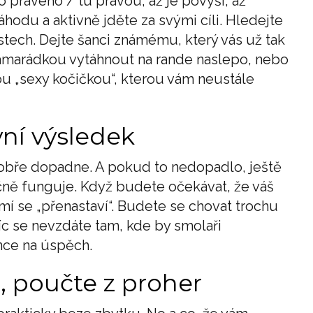
o pravého / tu pravou, až je povýší, až
hodu a aktivně jděte za svými cíli. Hledejte
tech. Dejte šanci známému, který vás už tak
amarádkou vytáhnout na rande naslepo, nebo
u „sexy kočičkou“, kterou vám neustále
vní výsledek
dobře dopadne. A pokud to nedopadlo, ještě
ečně funguje. Když budete očekávat, že váš
 se „přenastaví“. Budete se chovat trochu
víc se nevzdáte tam, kde by smolaři
ance na úspěch.
r, poučte z proher