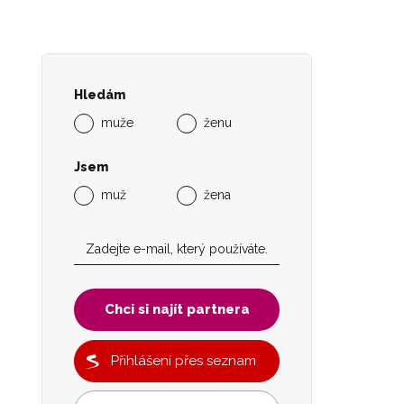
Hledám
muže
ženu
Jsem
muž
žena
Chci si najít partnera
Přihlášení přes seznam