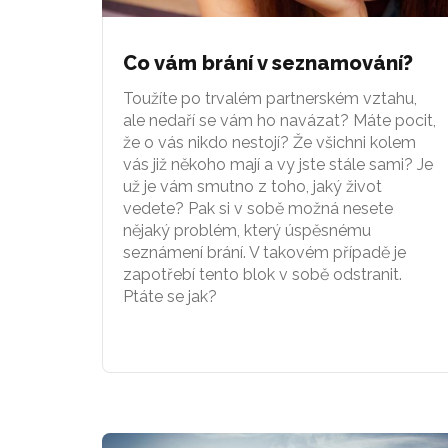
Co vám brání v seznamování?
Toužíte po trvalém partnerském vztahu,
ale nedaří se vám ho navázat? Máte pocit,
že o vás nikdo nestojí? Že všichni kolem
vás již někoho mají a vy jste stále sami? Je
už je vám smutno z toho, jaký život
vedete? Pak si v sobě možná nesete
nějaký problém, který úspěsnému
seznámení brání. V takovém případě je
zapotřebí tento blok v sobě odstranit.
Ptáte se jak?