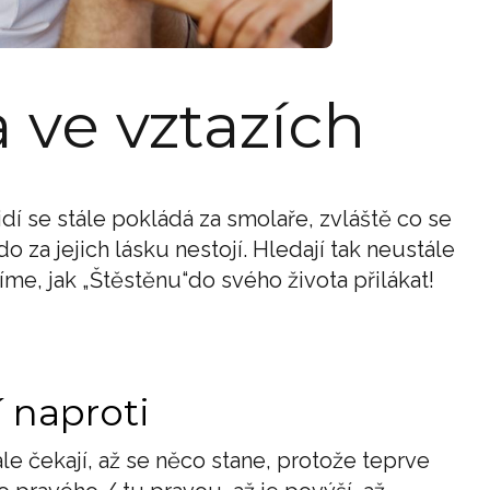
 ve vztazích
dí se stále pokládá za smolaře, zvláště co se
o za jejich lásku nestojí. Hledají tak neustále
íme, jak „Štěstěnu“do svého života přilákat!
í naproti
ále čekají, až se něco stane, protože teprve