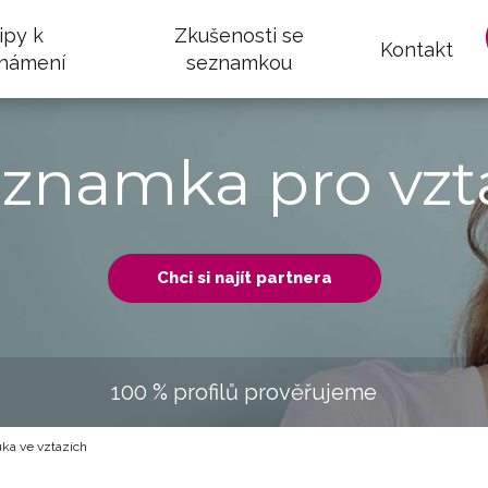
ipy k
Zkušenosti se
Kontakt
námení
seznamkou
eznamka pro vzt
Chci si najít partnera
100 % profilů prověřujeme
uka ve vztazích