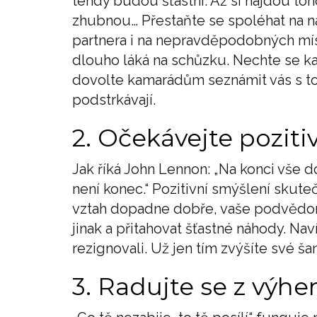
tehdy budou šťastní. Až si najdou toh
zhubnou… Přestaňte se spoléhat na ná
partnera i na nepravděpodobných mís
dlouho láká na schůzku. Nechte se k
dovolte kamarádům seznámit vás s to
podstrkávají.
2. Očekávejte poziti
Jak říká John Lennon: „Na konci vše 
není konec.“ Pozitivní smýšlení skut
vztah dopadne dobře, vaše podvědomí
jinak a přitahovat šťastné náhody. Na
rezignovali. Už jen tím zvýšíte své š
3. Radujte se z výhe