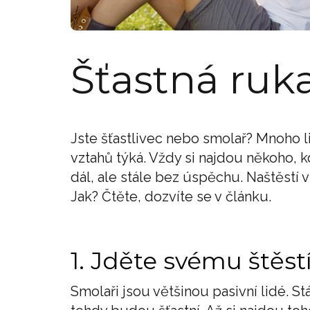
Šťastná ruka
Jste šťastlivec nebo smolař? Mnoho li
vztahů týká. Vždy si najdou někoho, kd
dál, ale stále bez úspěchu. Naštěstí v
Jak? Čtěte, dozvíte se v článku.
1. Jděte svému štěst
Smolaři jsou většinou pasivní lidé. St