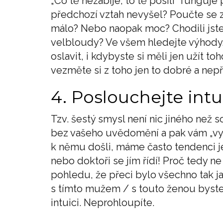
„Co tě nezabije, to tě posílí“ funguje
předchozí vztah nevyšel? Poučte se z 
málo? Nebo naopak moc? Chodili jste
velbloudy? Ve všem hledejte výhody.
oslavit, i kdybyste si měli jen užít t
vezměte si z toho jen to dobré a nep
4. Poslouchejte intu
Tzv. šestý smysl není nic jiného než
bez vašeho uvědomění a pak vám „vyh
k němu došli, máme často tendenci jej 
nebo doktoři se jím řídí! Proč tedy ne
pohledu, že přeci bylo všechno tak j
s tímto mužem / s touto ženou byste 
intuici. Neprohloupíte.