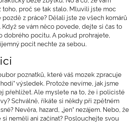
 prakticky beze zbytku. No a co, že vám
toho, proč se tak stalo. Mluvili jste moc
 pozdě z práce? Dělali jste ze všech komárů
 Když se vám něco povede, dejte si čas to
oho dobrého pocitu. A pokud prohrajete,
říjemný pocit nechte za sebou.
ici
 soubor poznatků, které váš mozek zpracuje
odí“ výsledek. Protože nevíme, jak jsme
přehlížet. Ale myslete na to, že i policisté
 vy? Schválně, říkáte si někdy při zpětném
asné? Nevěra, hazard, „jen“ nezájem. Nebo, že
si neměli ani začínat? Poslouchejte svou