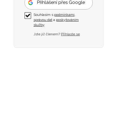
Přihlášení přes Google
Souhlasím s
podmínkami
,
správou dat
a
poskytováním
služby
.
Jste již členem?
Přihlaste se