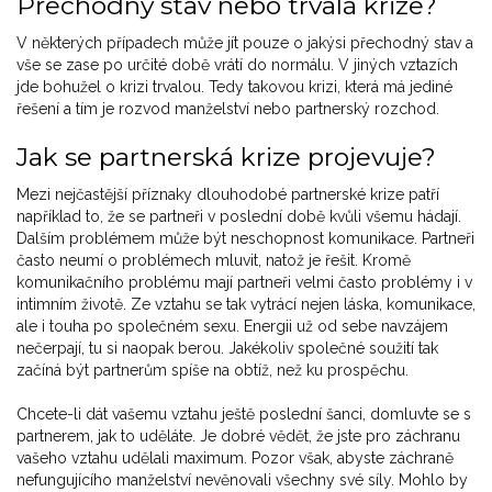
Přechodný stav nebo trvalá krize?
V některých případech může jít pouze o jakýsi přechodný stav a
vše se zase po určité době vrátí do normálu. V jiných vztazích
jde bohužel o krizi trvalou. Tedy takovou krizi, která má jediné
řešení a tím je rozvod manželství nebo partnerský rozchod.
Jak se partnerská krize projevuje?
Mezi nejčastější příznaky dlouhodobé partnerské krize patří
například to, že se partneři v poslední době kvůli všemu hádají.
Dalším problémem může být neschopnost komunikace. Partneři
často neumí o problémech mluvit, natož je řešit. Kromě
komunikačního problému mají partneři velmi často problémy i v
intimním životě. Ze vztahu se tak vytrácí nejen láska, komunikace,
ale i touha po společném sexu. Energii už od sebe navzájem
nečerpají, tu si naopak berou. Jakékoliv společné soužití tak
začíná být partnerům spíše na obtíž, než ku prospěchu.
Chcete-li dát vašemu vztahu ještě poslední šanci, domluvte se s
partnerem, jak to uděláte. Je dobré vědět, že jste pro záchranu
vašeho vztahu udělali maximum. Pozor však, abyste záchraně
nefungujícího manželství nevěnovali všechny své síly. Mohlo by