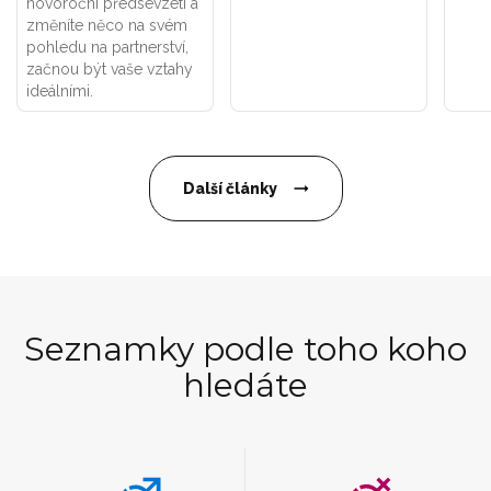
novoroční předsevzetí a
změníte něco na svém
pohledu na partnerství,
začnou být vaše vztahy
ideálními.
Další články
Seznamky podle toho koho
hledáte