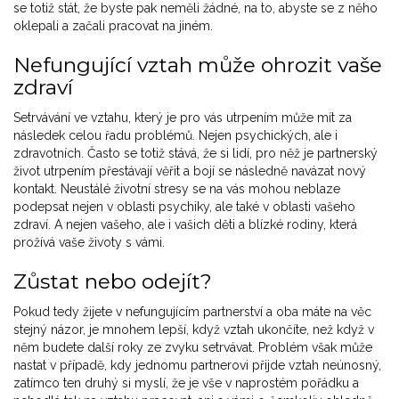
se totiž stát, že byste pak neměli žádné, na to, abyste se z něho
oklepali a začali pracovat na jiném.
Nefungující vztah může ohrozit vaše
zdraví
Setrvávání ve vztahu, který je pro vás utrpením může mít za
následek celou řadu problémů. Nejen psychických, ale i
zdravotních. Často se totiž stává, že si lidí, pro něž je partnerský
život utrpením přestávají věřit a bojí se následně navázat nový
kontakt. Neustálé životní stresy se na vás mohou neblaze
podepsat nejen v oblasti psychiky, ale také v oblasti vašeho
zdraví. A nejen vašeho, ale i vašich děti a blízké rodiny, která
prožívá vaše životy s vámi.
Zůstat nebo odejít?
Pokud tedy žijete v nefungujícím partnerství a oba máte na věc
stejný názor, je mnohem lepší, když vztah ukončíte, než když v
něm budete další roky ze zvyku setrvávat. Problém však může
nastat v případě, kdy jednomu partnerovi přijde vztah neúnosný,
zatímco ten druhý si myslí, že je vše v naprostém pořádku a