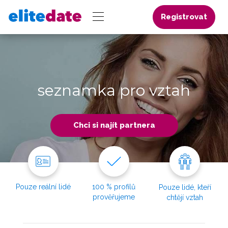
Registrovat
seznamka pro vztah
Chci si najít partnera
Pouze reální lidé
100 % profilů
Pouze lidé, kteří
prověřujeme
chtějí vztah