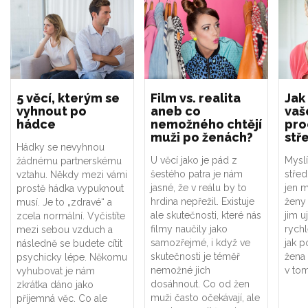
5 věcí, kterým se
Film vs. realita
Jak
vyhnout po
aneb co
vaš
hádce
nemožného chtějí
pro
muži po ženách?
stř
Hádky se nevyhnou
U věcí jako je pád z
Myslít
žádnému partnerskému
šestého patra je nám
střed
vztahu. Někdy mezi vámi
jasné, že v reálu by to
jen 
prostě hádka vypuknout
hrdina nepřežil. Existuje
ženy 
musí. Je to „zdravé“ a
ale skutečnosti, které nás
jim u
zcela normální. Vyčistíte
filmy naučily jako
rychl
mezi sebou vzduch a
samozřejmé, i když ve
jak p
následně se budete cítit
skutečnosti je téměř
žena
psychicky lépe. Někomu
nemožné jich
v tom
vyhubovat je nám
dosáhnout. Co od žen
zkrátka dáno jako
muži často očekávají, ale
příjemná věc. Co ale