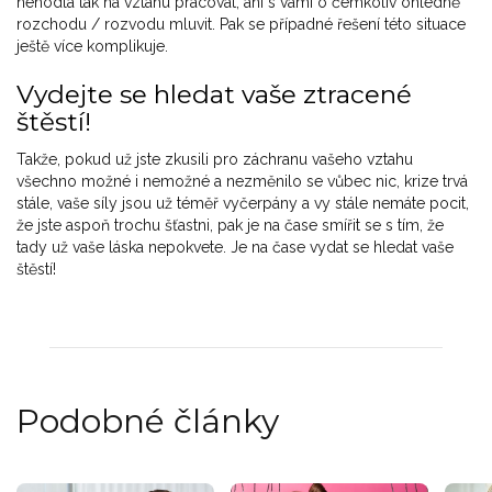
nehodlá tak na vztahu pracovat, ani s vámi o čemkoliv ohledně
rozchodu / rozvodu mluvit. Pak se případné řešení této situace
ještě více komplikuje.
Vydejte se hledat vaše ztracené
štěstí!
Takže, pokud už jste zkusili pro záchranu vašeho vztahu
všechno možné i nemožné a nezměnilo se vůbec nic, krize trvá
stále, vaše síly jsou už téměř vyčerpány a vy stále nemáte pocit,
že jste aspoň trochu šťastni, pak je na čase smířit se s tím, že
tady už vaše láska nepokvete. Je na čase vydat se hledat vaše
štěstí!
Podobné články