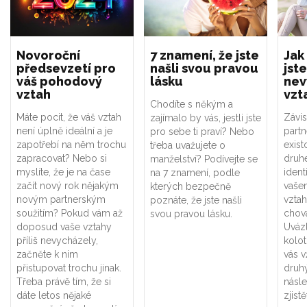
Novoroční
7 znamení, že jste
Jak
předsevzetí pro
našli svou pravou
jste
váš pohodový
lásku
nev
vztah
vzt
Chodíte s někým a
Máte pocit, že váš vztah
Závis
zajímalo by vás, jestli jste
není úplně ideální a je
part
pro sebe ti praví? Nebo
zapotřebí na něm trochu
exist
třeba uvažujete o
zapracovat? Nebo si
druhé
manželství? Podívejte se
myslíte, že je na čase
ident
na 7 znamení, podle
začít nový rok nějakým
vaše
kterých bezpečně
novým partnerským
vztah
poznáte, že jste našli
soužitím? Pokud vám až
chová
svou pravou lásku.
doposud vaše vztahy
Uváz
příliš nevycházely,
kolot
začněte k nim
vás v
přistupovat trochu jinak.
druhý
Třeba právě tím, že si
násle
dáte letos nějaké
zjistě