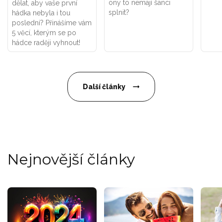
ony to nemají šanci
dělat, aby vaše první
splnit?
hádka nebyla i tou
poslední? Přinášíme vám
5 věcí, kterým se po
hádce raději vyhnout!
Další články
Nejnovější články