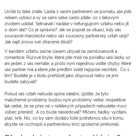
Určitě to také znáte. Láska s vaším partnerem se pomalu, ale jistě
někam vytrácí a vy se sami sebe často ptáte, co s takovým
životem udělat. Setrvávat i nadále v nefungujícím vztahu nebo jít
o dům dál? Co je správně? Jak se poprat se situací, kdy vás
současné manželství nebo váš současný partnerský vztah ubíjí?
Jak najít znovu své ztracené štěstí?
V každém vztahu začne časem ubývat na zamilovanosti a
romantice. Růžové brýle, které jste měli na počátku vaší lásky už
ani jeden z vás nemáte, a proto nyní najednou vidíte chyby, které
váš partner má a které jste předtím vidět nejspíše nechtěli. Co s
tím? Budete je v klidu přehlížet jako doposud nebo se jimi
budete zabývat?
Pokud váš vztah nebude úplně ideální, zjistíte, že tyto
malicherné problémy budou nyní problémy velké, respektive
tak velké, že se přes ně v některých případech nebudete moci
vůbec přenést. A co bude následovat? Mlčení, hádky, vyčítání,
pláč, křik. Nic, co by vám dodalo tolik potřebnou sílu k tomu,
abyste se vzchopili a partnerskou krizi společně překonali.