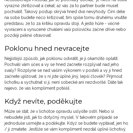
výrazně zkritizovat a čekat, až vás za to partner bude muset
pochválit. Takový postup skrývá hned dvě nevýhody. Čím déle
na sobě budete něco kritizovat, tím spíše tomu druhému vnutíte
představu, že to za kritiku opravdu stojí. A ještě hůře - věčné
vyvracení a vynucené chválení vaši polovičku začne dříve nebo
později pěkně otravovat.
Poklonu hned nevracejte
Nejjistější způsob, jak poklonu odvrátit, je ji okamžitě oplatit.
Pochválí vám účes a vy se hned začnete rozplývat nad jeho
svaly? Rozplyne se nad vaším výkonem v posteli a vy ji hned
začnete ujišťovat, že s ní jste úplně jiný, lepší člověk? Přijmout
lichotku a vychutnat si ji, není sobecké ani nezdvořilé. Dáte tak
najevo, že vás kompliment potěšil.
Když nevíte, poděkujte
Může se stát, že v lichotce opravdu uslyšíte ostří. Nebo si
nebudete jistí, jak to dotyčný myslel. V takovém případě se
jednoduše usmějte a poděkujte. Když se budete vyptávat, jen ho
/ ji zmatete. Jestliže se vám kompliment nezdál úplně lichotivý,