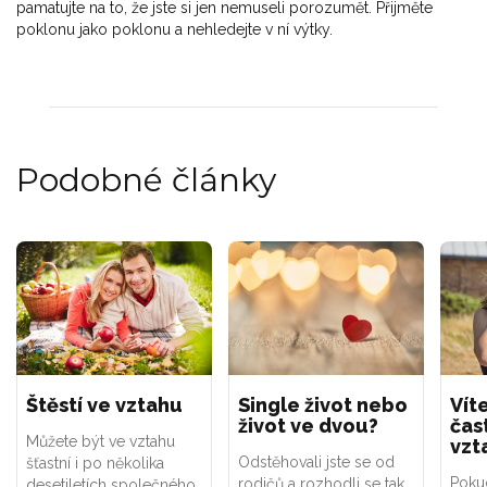
pamatujte na to, že jste si jen nemuseli porozumět. Přijměte
poklonu jako poklonu a nehledejte v ní výtky.
Podobné články
Štěstí ve vztahu
Single život nebo
Vít
život ve dvou?
čast
Můžete být ve vztahu
vzt
Odstěhovali jste se od
šťastní i po několika
Poku
rodičů a rozhodli se tak,
desetiletích společného