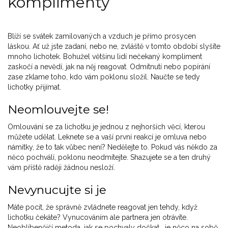
komplimenty
Blíží se svátek zamilovaných a vzduch je přímo prosycen
láskou. Ať už jste zadaní, nebo ne, zvláště v tomto období slyšíte
mnoho lichotek. Bohužel většinu lidí nečekaný kompliment
zaskočí a nevědí, jak na něj reagovat. Odmítnutí nebo popírání
zase zklame toho, kdo vám poklonu složil. Naučte se tedy
lichotky přijímat.
Neomlouvejte se!
Omlouvání se za lichotku je jednou z nejhorších věcí, kterou
můžete udělat. Leknete se a vaší první reakcí je omluva nebo
námitky, že to tak vůbec není? Nedělejte to. Pokud vás někdo za
něco pochválí, poklonu neodmítejte. Shazujete se a ten druhý
vám příště raději žádnou nesloží.
Nevynucujte si je
Máte pocit, že správně zvládnete reagovat jen tehdy, když
lichotku čekáte? Vynucováním ale partnera jen otrávíte.
Neoblíbenější metoda, jak se pochvaly dočkat, je něco na sobě