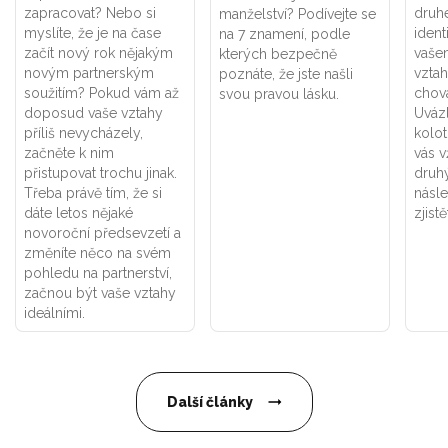
zapracovat? Nebo si
druhé
manželství? Podívejte se
myslíte, že je na čase
ident
na 7 znamení, podle
začít nový rok nějakým
vaše
kterých bezpečně
novým partnerským
vztah
poznáte, že jste našli
soužitím? Pokud vám až
chová
svou pravou lásku.
doposud vaše vztahy
Uváz
příliš nevycházely,
kolot
začněte k nim
vás v
přistupovat trochu jinak.
druhý
Třeba právě tím, že si
násle
dáte letos nějaké
zjistě
novoroční předsevzetí a
změníte něco na svém
pohledu na partnerství,
začnou být vaše vztahy
ideálními.
Další články