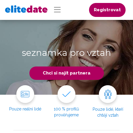
Registrovat
seznamka pro vztah
Chci si najít partnera
Pouze reální lidé
100 % profilů
Pouze lidé, kteří
prověřujeme
chtějí vztah