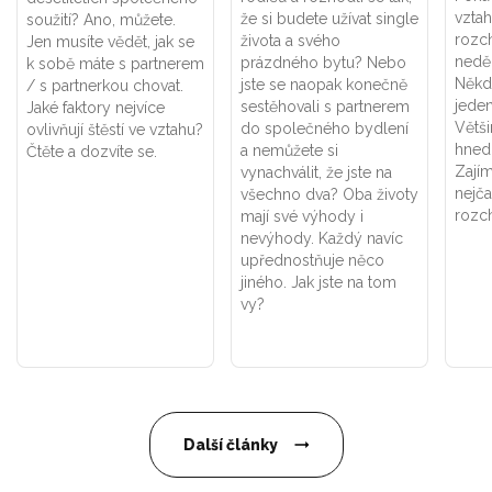
vztah
že si budete užívat single
soužití? Ano, můžete.
rozch
života a svého
Jen musíte vědět, jak se
nedě
prázdného bytu? Nebo
k sobě máte s partnerem
Někd
jste se naopak konečně
/ s partnerkou chovat.
jeden
sestěhovali s partnerem
Jaké faktory nejvíce
Větši
do společného bydlení
ovlivňují štěstí ve vztahu?
hned 
a nemůžete si
Čtěte a dozvíte se.
Zajím
vynachválit, že jste na
nejča
všechno dva? Oba životy
rozc
mají své výhody i
nevýhody. Každý navíc
upřednostňuje něco
jiného. Jak jste na tom
vy?
Další články