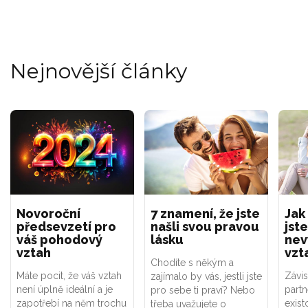
Nejnovější články
Novoroční
7 znamení, že jste
Jak
předsevzetí pro
našli svou pravou
jste
váš pohodový
lásku
nev
vztah
vzt
Chodíte s někým a
Máte pocit, že váš vztah
Závis
zajímalo by vás, jestli jste
není úplně ideální a je
part
pro sebe ti praví? Nebo
zapotřebí na něm trochu
exist
třeba uvažujete o