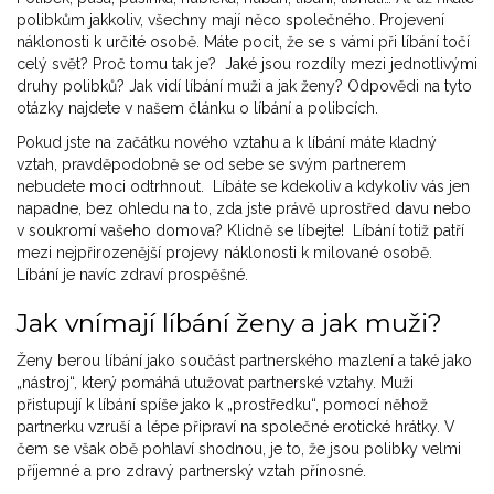
polibkům jakkoliv, všechny mají něco společného. Projevení
náklonosti k určité osobě. Máte pocit, že se s vámi při líbání točí
celý svět? Proč tomu tak je? Jaké jsou rozdíly mezi jednotlivými
druhy polibků? Jak vidí líbání muži a jak ženy? Odpovědi na tyto
otázky najdete v našem článku o líbání a polibcích.
Pokud jste na začátku nového vztahu a k líbání máte kladný
vztah, pravděpodobně se od sebe se svým partnerem
nebudete moci odtrhnout. Líbáte se kdekoliv a kdykoliv vás jen
napadne, bez ohledu na to, zda jste právě uprostřed davu nebo
v soukromí vašeho domova? Klidně se líbejte! Líbání totiž patří
mezi nejpřirozenější projevy náklonosti k milované osobě.
Líbání je navíc zdraví prospěšné.
Jak vnímají líbání ženy a jak muži?
Ženy berou líbání jako součást partnerského mazlení a také jako
„nástroj“, který pomáhá utužovat partnerské vztahy. Muži
přistupují k líbání spíše jako k „prostředku“, pomocí něhož
partnerku vzruší a lépe připraví na společné erotické hrátky. V
čem se však obě pohlaví shodnou, je to, že jsou polibky velmi
příjemné a pro zdravý partnerský vztah přínosné.