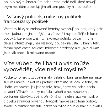
polibky svým fanouškům nebo třeba malé děti, které mávají
svým rodičům a posílají jim při tom pusinky na rozloučenou.
Vášnivý polibek, milostný polibek,
francouzský polibek
Všechny tři výše zmiňované termíny označují polibek, který patří
mezi jednu z nejintimnějších a zároveň i nejerotičtějších forem
polibků, které jsou známy. Takovéto polibky bývají mnohem
delší a intenzivnější, než klasický polibek na ústa. Líbání v této
formě bývá často součástí milostné předehry, ale i jako důkaz
jisté náklonosti k milované osobě.
Víte vůbec, že líbání o vás může
vypovědět, více než si myslíte?
Podle toho, jak totiž líbáte a jaký vztah k líbání samotnému máte,
si o vás může udělat váš partner okamžitý úsudek. Z toho, jak
líbáte lze poznat, jak jste vášniví, hraví, agresivní nebo zcela
chladní. Váhavé polibky na ústa svědčí o nezkušeném a
bojácném člověku, líbání, při němž si hrajete s jazykem pak o
člověku s hravou povahou. Naopak měkké procítěné polibky
svědčí o romantické duši, agresivní tvrdé polibky pak o člověku