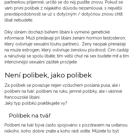
partnerkou příjemné, určitě se do něj pustíte znovu. Pokud se
vám první polibek z nějakého důvodu nezamlouvá, s největší
pravděpodobností se už s dotyčným / dotyčnou znovu chtít
líbat nebudete.
Díky slinám dochází během líbání k výměně genetické
informace. Muži předávají při líbání ženám hormon testosteron,
který ovlivňuje sexuální touhu partnerů. Ženy naopak přenášejí
na muže estrogen, který ovlivňuje ženskou plodnost. Čím častěji
a náruživěji se spolu líbáte, tím větší chuť na sex budete mít a tím
intenzivnější sexuální zážitek prožijete.
Není polibek, jako polibek
Za polibek se považuje nejen vzduchem poslaná pusa, ale i
políbení na tvář, políbení na ruku, jemné polibky, ale i vášnivé
francouzské líbání.
Jaký typ polibků praktikujete vy?
Polibek na tvář
Políbení na tvář bývá často spojováno s pozdravem na uvítanou
někoho, koho dobře znáte a koho rádi vidíte. Můžete to být