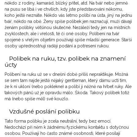
někdo z rodiny, kamarád, blízký přítel, atd. Na tvář nebo jemně
na pusu se líbá i ve chvílích, kdy jste představováni někomu,
koho ještě neznáte. Někdo vás letmo políbí na ústa, jiný na jednu
tvář, někdo na obě. Ženy spíše polibek jen naznačují, muži dávají
ženám polibky většinou skutečné. Nezáleží tedy jen na místních
zvyklostech, ale i vřelosti, té či oné osoby. Políbení na tvář
spojené s vřelým objetím používají spíše mladší generace. Starší
osoby upřednostňují raději podání a potřesení rukou.
Polibek na ruku, tzv. polibek na znamení
úcty
Políbení na ruku už se v dnešní době příliš nepraktikuje. Možná
se sem tam najde ještě nějaký gentleman, který dámu uctí tím,
že k ní ukloní (nebo poklekne) a políbí ji něžně na hřbet ruky. Ale
takových pánů už je opravdu málo. Škoda. Takový polibek totiž
má (nebo spíše měl) své kouzlo.
Vzdušné poslání polibku
Tato forma polibku je zcela neutrální, tedy bez emocí.
Nedochází při něm k žádnému fyzickému kontaktu s dotyčnou
osobou. Používají ho často známé osobnosti, které posílají