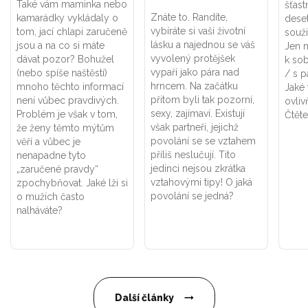
Také vám maminka nebo
šťast
Znáte to. Randíte,
kamarádky vykládaly o
deset
vybíráte si vaši životní
tom, jací chlapi zaručeně
souži
lásku a najednou se váš
jsou a na co si máte
Jen m
vyvolený protějšek
dávat pozor? Bohužel
k so
vypaří jako pára nad
(nebo spíše naštěstí)
/ s p
hrncem. Na začátku
mnoho těchto informací
Jaké 
přitom byli tak pozorní,
není vůbec pravdivých.
ovliv
sexy, zajímaví. Existují
Problém je však v tom,
Čtěte
však partneři, jejichž
že ženy těmto mýtům
povolání se se vztahem
věří a vůbec je
příliš neslučují. Tito
nenapadne tyto
jedinci nejsou zkrátka
„zaručené pravdy“
vztahovými tipy! O jaká
zpochybňovat. Jaké lži si
povolání se jedná?
o mužích často
nalháváte?
Další články