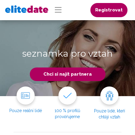
Registrovat
seznamka pro vztah
Chci si najít partnera
Pouze reální lidé
100 % profilů
Pouze lidé, kteří
prověřujeme
chtějí vztah