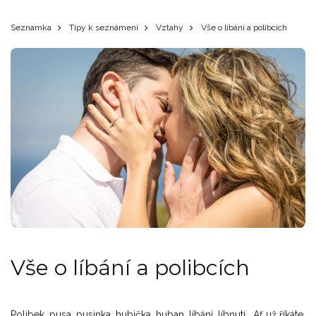
Seznamka
Tipy k seznámení
Vztahy
Vše o líbání a polibcích
Vše o líbání a polibcích
Polibek, pusa, pusinka, hubička, huban, líbání, líbnutí… Ať už říkáte