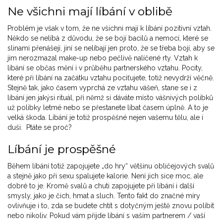
Ne všichni mají líbání v oblibě
Problém je však v tom, že ne všichni mají k líbání pozitivní vztah.
Někdo se nelíbá z důvodu, že se bojí bacilů a nemocí, které se
slinami přenášejí, jiní se nelíbají jen proto, že se třeba bojí, aby se
jim nerozmazal make-up nebo pečlivě nalíčené rty. Vztah k
líbání se občas mění i v průběhu partnerského vztahu. Pocity,
které při líbání na začátku vztahu pociťujete, totiž nevydrží věčně.
Stejně tak, jako časem vyprchá ze vztahu vášeň, stane se i z
líbání jen jakýsi rituál, při němž si dáváte místo vášnivých polibků
už polibky letmé nebo se přestanete líbat časem úplně. A to je
velká škoda. Líbání je totiž prospěšné nejen vašemu tělu, ale i
duši. Ptáte se proč?
Líbání je prospěšné
Během líbání totiž zapojujete „do hry“ většinu obličejových svalů
a stejně jako při sexu spalujete kalorie. Není jich sice moc, ale
dobré to je. Kromě svalů a chuti zapojujete při líbání i další
smysly, jako je čich, hmat a sluch. Tento fakt do značné míry
ovlivňuje i to, zda se budete chtít s dotyčným ještě znovu políbit
nebo nikoliv. Pokud vám přijde líbání s vaším partnerem / vaší