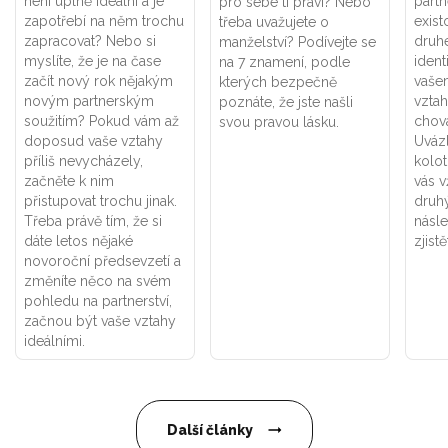
není úplně ideální a je
part
pro sebe ti praví? Nebo
zapotřebí na něm trochu
exist
třeba uvažujete o
zapracovat? Nebo si
druhé
manželství? Podívejte se
myslíte, že je na čase
ident
na 7 znamení, podle
začít nový rok nějakým
vaše
kterých bezpečně
novým partnerským
vztah
poznáte, že jste našli
soužitím? Pokud vám až
chová
svou pravou lásku.
doposud vaše vztahy
Uváz
příliš nevycházely,
kolot
začněte k nim
vás v
přistupovat trochu jinak.
druhý
Třeba právě tím, že si
násle
dáte letos nějaké
zjistě
novoroční předsevzetí a
změníte něco na svém
pohledu na partnerství,
začnou být vaše vztahy
ideálními.
Další články