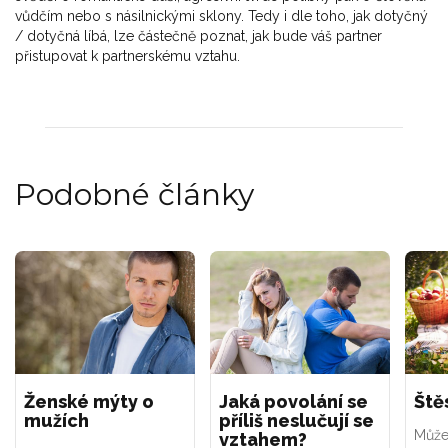
vůdčím nebo s násilnickými sklony. Tedy i dle toho, jak dotyčný
/ dotyčná líbá, lze částečně poznat, jak bude váš partner
přistupovat k partnerskému vztahu.
Podobné články
Ženské mýty o
Jaká povolání se
Ště
mužích
příliš neslučují se
Může
vztahem?