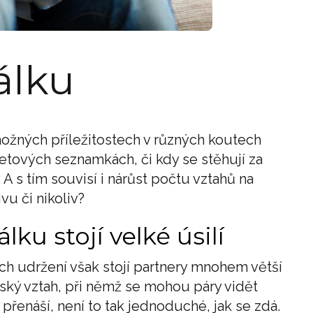
álku
emožných příležitostech v různých koutech
netových seznamkách, či kdy se stěhují za
A s tím souvisí i nárůst počtu vztahů na
vu či nikoliv?
ku stojí velké úsilí
ch udržení však stojí partnery mnohem větší
erský vztah, při němž se mohou páry vidět
 přenáší, není to tak jednoduché, jak se zdá.