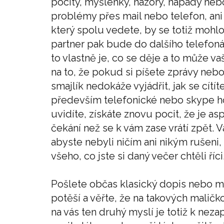
pocity, myšlenky, názory, nápady nebo
problémy přes mail nebo telefon, ani
který spolu vedete, by se totiž mohlo 
partner pak bude do dalšího telefoná
to vlastně je, co se děje a to může v
na to, že pokud si píšete zprávy neb
smajlík nedokáže vyjádřit, jak se cít
především telefonické nebo skype h
uvidíte, získáte znovu pocit, že je as
čekání než se k vám zase vrátí zpět. 
abyste nebyli ničím ani nikým rušeni,
všeho, co jste si daný večer chtěli říci
Pošlete občas klasický dopis nebo ma
potěší a věřte, že na takových maličko
na vás ten druhý myslí je totiž k nez