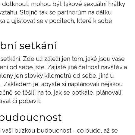
e dotknout, mohou být takové sexuální hrátky
ztahu. Stejně tak se partnerům na dálku
a a ujišťovat se v pocitech, které k sobě
bní setkání
etkání. Zde už záleží jen tom, jaké jsou vaše
eni od sebe jste. Zajisté jiná četnost návštěv a
leny jen stovky kilometrů od sebe, jiná u
. Základem je, abyste si naplánovali nějakou
ně se těšili na to, jak se potkáte, plánovali,
vat či pobavit.
 budoucnost
 vaši blízkou budoucnost - co bude, až se