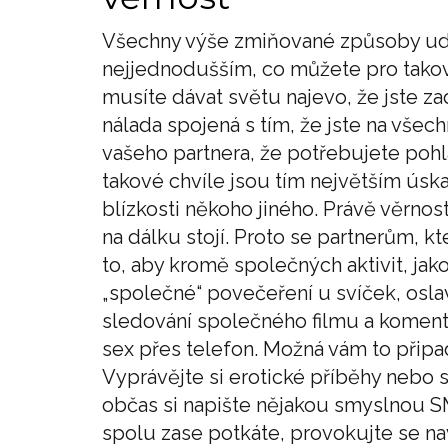
Všechny výše zmiňované způsoby udr
nejjednodušším, co můžete pro takový
musíte dávat světu najevo, že jste z
nálada spojená s tím, že jste na všec
vašeho partnera, že potřebujete poh
takové chvíle jsou tím největším úsk
blízkosti někoho jiného. Právě věrno
na dálku stojí. Proto se partnerům, kt
to, aby kromě společných aktivit, jako
„společné“ povečeření u svíček, osla
sledování společného filmu a komento
sex přes telefon. Možná vám to připad
Vyprávějte si erotické příběhy nebo s
občas si napište nějakou smyslnou SM
spolu zase potkáte, provokujte se na