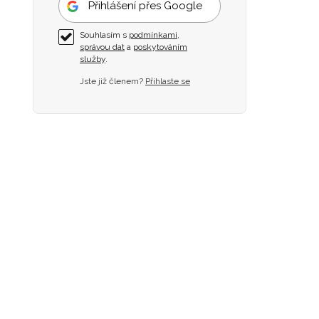
Přihlášení přes Google
Souhlasím s
podmínkami
,
správou dat
a
poskytováním
služby
.
Jste již členem?
Přihlaste se