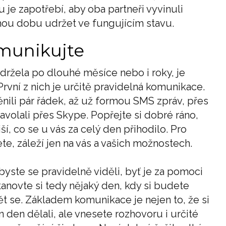
je zapotřebí, aby oba partneři vyvinuli
uhou dobu udržet ve fungujícím stavu.
omunikujte
držela po dlouhé měsíce nebo i roky, je
 První z nich je určitě pravidelná komunikace.
ili pár řádek, až už formou SMS zpráv, přes
avolali přes Skype. Popřejte si dobré ráno,
ší, co se u vás za celý den přihodilo. Pro
, záleží jen na vás a vašich možnostech.
abyste se pravidelně viděli, byť je za pomoci
anovte si tedy nějaký den, kdy si budete
dět se. Základem komunikace je nejen to, že si
en den dělali, ale vnesete rozhovoru i určité