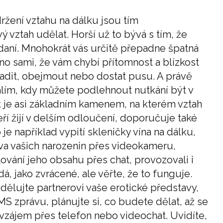
žení vztahu na dálku jsou tím
 vztah udělat. Horší už to bývá s tím, že
adaní. Mnohokrát vás určitě přepadne špatná
hno sami, že vám chybí přítomnost a blízkost
ladit, obejmout nebo dostat pusu. A právě
alím, kdy můžete podlehnout nutkání být v
st je asi základním kamenem, na kterém vztah
eří žijí v delším odloučení, doporučuje také
 je například vypití skleničky vína na dálku,
va vašich narozenin přes videokameru,
vání jeho obsahu přes chat, provozovali i
á, jako zvrácené, ale věřte, že to funguje.
dělujte partnerovi vaše erotické představy,
S zprávu, plánujte si, co budete dělat, až se
vzájem přes telefon nebo videochat. Uvidíte,