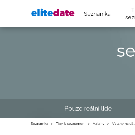
T
Seznamka
sez
s
Pouze reální lidé
Seznamka
Tipy k seznámení
Vztahy
Vztahy na dá