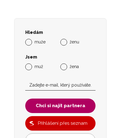
Hledám
muže
ženu
Jsem
muž
žena
Chci si najít partnera
Přihlášení přes seznam