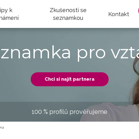
ipy k
Zkušenosti se
Kontakt
námení
seznamkou
eznamka pro vzt
Chci si najít partnera
100 % profilů prověřujeme
lku