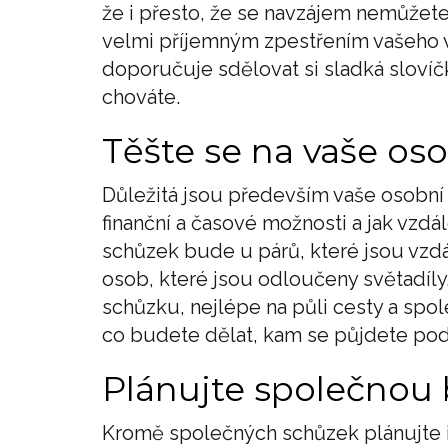
že i přesto, že se navzájem nemůžet
velmi příjemným zpestřením vašeho v
doporučuje sdělovat si sladká slovíčk
chováte.
Těšte se na vaše oso
Důležitá jsou především vaše osobní s
finanční a časové možnosti a jak vzdál
schůzek bude u párů, které jsou vzdá
osob, které jsou odloučeny světadíly
schůzku, nejlépe na půli cesty a společ
co budete dělat, kam se půjdete podí
Plánujte společnou
Kromě společných schůzek plánujte i