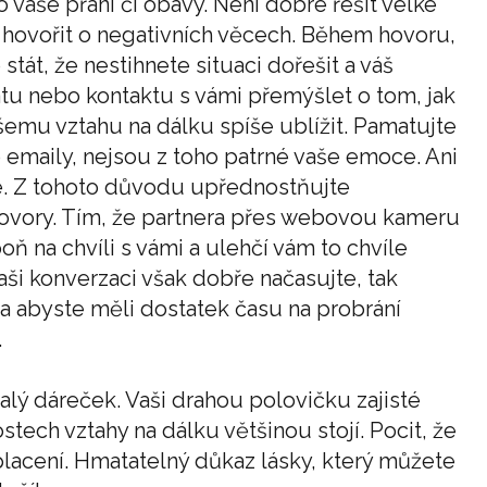
 vaše přání či obavy. Není dobré řešit velké
 hovořit o negativních věcech. Během hovoru,
stát, že nestihnete situaci dořešit a váš
tu nebo kontaktu s vámi přemýšlet o tom, jak
ašemu vztahu na dálku spíše ublížit. Pamatujte
o emaily, nejsou z toho patrné vaše emoce. Ani
íte. Z tohoto důvodu upřednostňujte
ovory. Tím, že partnera přes webovou kameru
poň na chvíli s vámi a ulehčí vám to chvíle
Vaši konverzaci však dobře načasujte, tak
 a abyste měli dostatek času na probrání
.
lý dáreček. Vaši drahou polovičku zajisté
stech vztahy na dálku většinou stojí. Pocit, že
aplacení. Hmatatelný důkaz lásky, který můžete