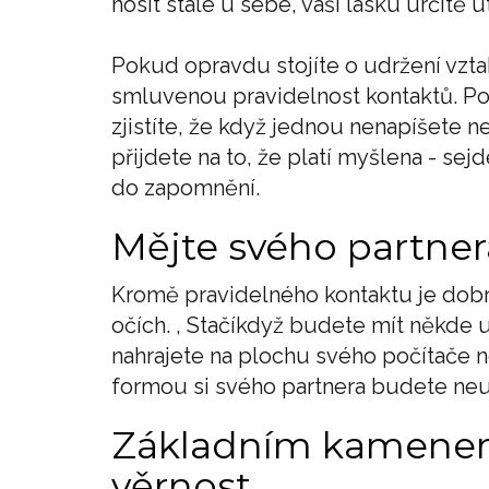
nosit stále u sebe, vaši lásku určitě u
Pokud opravdu stojíte o udržení vzta
smluvenou pravidelnost kontaktů. Po
zjistíte, že když jednou nenapíšete 
přijdete na to, že platí myšlena - sej
do zapomnění.
Mějte svého partner
Kromě pravidelného kontaktu je dobr
očích. , Stačíkdyž budete mít někde u 
nahrajete na plochu svého počítače n
formou si svého partnera budete neu
Základním kamenem 
věrnost