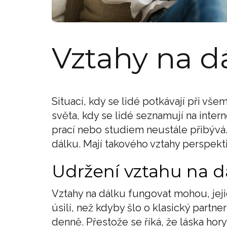
Vztahy na d
Situací, kdy se lidé potkávají při vš
světa, kdy se lidé seznamují na inter
prací nebo studiem neustále přibývá. 
dálku. Mají takového vztahy perspekti
Udržení vztahu na dál
Vztahy na dálku fungovat mohou, jeji
úsilí, než kdyby šlo o klasický partn
denně. Přestože se říká, že láska hory