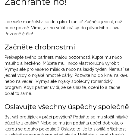
Zachraňte ho!
Jde vaše manželství ke dnu jako Titanic? Začněte jednat, než
bude pozdě. Víme, jak ho vrátit zpátky do původního stavu.
Pozorně čtěte!
Začněte drobnostmi
Překvapte svého partnera malou pozorností. Kupte mu něco
malého a hezkého. Můžete mu i něco vlastnoručně vyrobit.
Vymyslete pro vašeho miláčka něco na každý týden. Nemusí se
jednat vždy o nějaké hmotné dárky. Pozvěte ho do kina, na kávu
nebo na večeři. Vymyslete nějaký společný romantický
program. Když partner uvidí, že se snažíte, ocení to a začne
dělat to samé.
Oslavujte všechny úspěchy společně
Byl váš protějšek v práci povýšen? Podařilo se mu složit nějaké
důležité zkoušky? Nebo se mu jen podařila upéct dobrota, o
kterou se dlouho pokoušel? Oslavte to! Je to skvělá příležitost,
jak strávit pohodové společné chvíle. Udělejte si spolu hezký