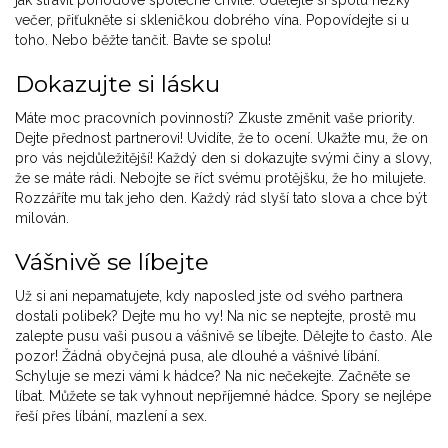
večer, přiťukněte si skleničkou dobrého vína. Popovídejte si u
toho. Nebo běžte tančit. Bavte se spolu!
Dokazujte si lásku
Máte moc pracovních povinností? Zkuste změnit vaše priority.
Dejte přednost partnerovi! Uvidíte, že to ocení. Ukažte mu, že on
pro vás nejdůležitější! Každý den si dokazujte svými činy a slovy,
že se máte rádi. Nebojte se říct svému protějšku, že ho milujete.
Rozzáříte mu tak jeho den. Každý rád slyší tato slova a chce být
milován.
Vášnivě se líbejte
Už si ani nepamatujete, kdy naposled jste od svého partnera
dostali polibek? Dejte mu ho vy! Na nic se neptejte, prostě mu
zalepte pusu vaši pusou a vášnivě se líbejte. Dělejte to často. Ale
pozor! Žádná obyčejná pusa, ale dlouhé a vášnivé líbání.
Schyluje se mezi vámi k hádce? Na nic nečekejte. Začněte se
líbat. Můžete se tak vyhnout nepříjemné hádce. Spory se nejlépe
řeší přes líbání, mazlení a sex.