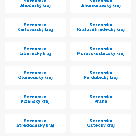
Seznamka
Seznamka
Jihočeský kraj
Jihomoravský kraj
Seznamka
Seznamka
Karlovarský kraj
Královéhradecký kraj
Seznamka
Seznamka
Liberecký kraj
Moravskoslezský kraj
Seznamka
Seznamka
Olomoucký kraj
Pardubický kraj
Seznamka
Seznamka
Plzeňský kraj
Praha
Seznamka
Seznamka
Středočeský kraj
Ústecký kraj