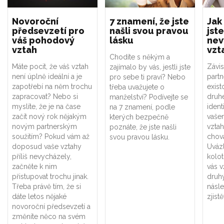
Novoroční
7 znamení, že jste
Jak
předsevzetí pro
našli svou pravou
jste
váš pohodový
lásku
nev
vztah
vzt
Chodíte s někým a
Máte pocit, že váš vztah
Závis
zajímalo by vás, jestli jste
není úplně ideální a je
part
pro sebe ti praví? Nebo
zapotřebí na něm trochu
exist
třeba uvažujete o
zapracovat? Nebo si
druhé
manželství? Podívejte se
myslíte, že je na čase
ident
na 7 znamení, podle
začít nový rok nějakým
vaše
kterých bezpečně
novým partnerským
vztah
poznáte, že jste našli
soužitím? Pokud vám až
chová
svou pravou lásku.
doposud vaše vztahy
Uváz
příliš nevycházely,
kolot
začněte k nim
vás v
přistupovat trochu jinak.
druhý
Třeba právě tím, že si
násle
dáte letos nějaké
zjistě
novoroční předsevzetí a
změníte něco na svém