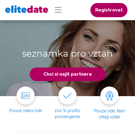
Registrovat
seznamka pro vztah
Chci si najít partnera
Pouze reální lidé
100 % profilů
Pouze lidé, kteří
prověřujeme
chtějí vztah