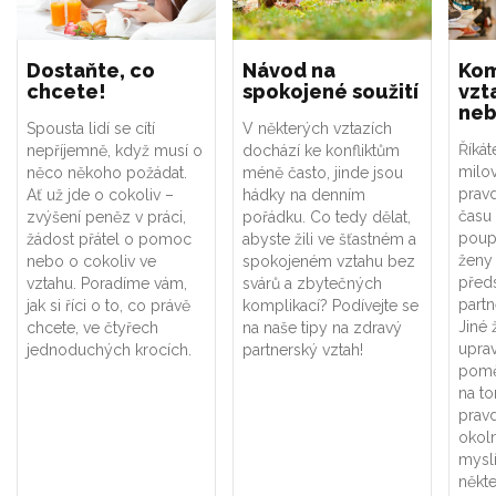
Dostaňte, co
Návod na
Kom
chcete!
spokojené soužití
vzt
neb
Spousta lidí se cítí
V některých vztazích
Říká
nepříjemně, když musí o
dochází ke konfliktům
milo
něco někoho požádat.
méně často, jinde jsou
prav
Ať už jde o cokoliv –
hádky na denním
času
zvýšení peněz v práci,
pořádku. Co tedy dělat,
poup
žádost přátel o pomoc
abyste žili ve šťastném a
ženy
nebo o cokoliv ve
spokojeném vztahu bez
předs
vztahu. Poradíme vám,
svárů a zbytečných
partn
jak si říci o to, co právě
komplikací? Podívejte se
Jiné 
chcete, ve čtyřech
na naše tipy na zdravý
upra
jednoduchých krocích.
partnerský vztah!
poměr
na to
prav
okoln
myslí
někt