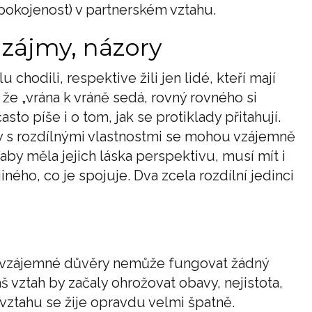
spokojenost) v partnerském vztahu.
 zájmy, názory
chodili, respektive žili jen lidé, kteří mají
že „vrána k vráně sedá, rovný rovného si
sto píše i o tom, jak se protiklady přitahují.
oby s rozdílnými vlastnostmi se mohou vzájemně
aby měla jejich láska perspektivu, musí mít i
ného, co je spojuje. Dva zcela rozdílní jedinci
ez vzájemné důvěry nemůže fungovat žádný
áš vztah by začaly ohrožovat obavy, nejistota,
 vztahu se žije opravdu velmi špatně.