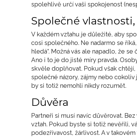
spolehlivě určí vaši spokojenost (ne
Společné vlastnosti,
V každém vztahu je důležité, aby spolu 
cosi společného. Ne nadarmo se říká, 
hledá“. Možná vás ale napadlo, že se ča
Ano i to je do jisté míry pravda. Os
skvěle doplňovat. Pokud však chtějí, 
společné názory, zájmy nebo cokoliv ji
by si totiž nemohli nikdy rozumět.
Důvěra
Partneři si musí navíc důvěrovat. B
vztah. Pokud byste si totiž nevěřili, v
podezřívavost, žárlivost. A v takovém