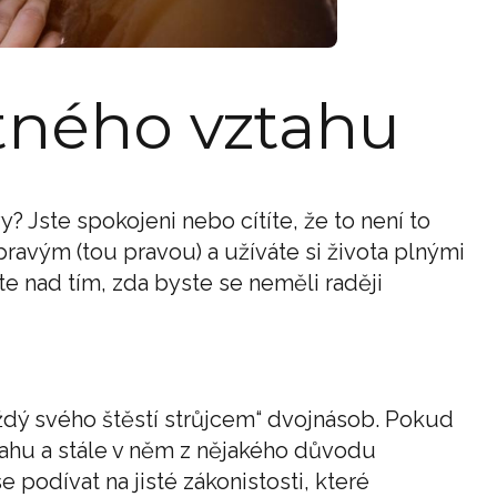
tného vztahu
y? Jste spokojeni nebo cítíte, že to není to
 pravým (tou pravou) a užíváte si života plnými
 nad tím, zda byste se neměli raději
ždý svého štěstí strůjcem“ dvojnásob. Pokud
vztahu a stále v něm z nějakého důvodu
 podívat na jisté zákonistosti, které