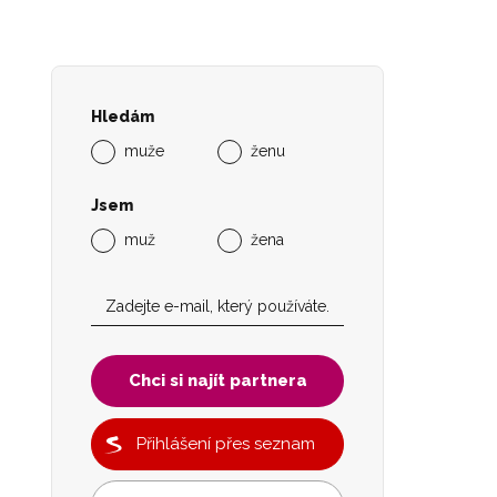
Hledám
muže
ženu
Jsem
muž
žena
Chci si najít partnera
Přihlášení přes seznam