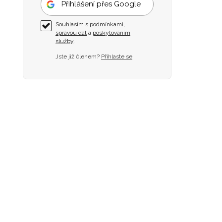
Přihlášení přes Google
Souhlasím s
podmínkami
,
správou dat
a
poskytováním
služby
.
Jste již členem?
Přihlaste se