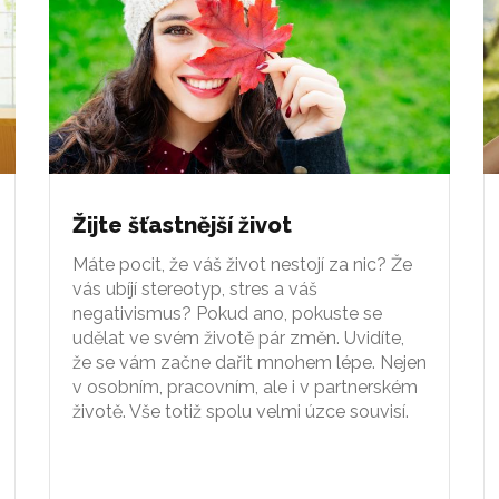
Žijte šťastnější život
Máte pocit, že váš život nestojí za nic? Že
vás ubíjí stereotyp, stres a váš
negativismus? Pokud ano, pokuste se
udělat ve svém životě pár změn. Uvidíte,
že se vám začne dařit mnohem lépe. Nejen
v osobním, pracovním, ale i v partnerském
životě. Vše totiž spolu velmi úzce souvisí.