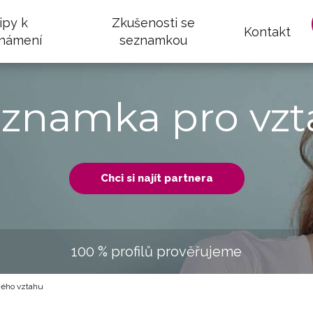
ipy k
Zkušenosti se
Kontakt
námení
seznamkou
eznamka pro vzt
Chci si najít partnera
100 % profilů prověřujeme
ného vztahu