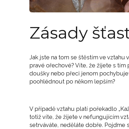
Zásady šťas
Jak jste na tom se štěstím ve vztahu v
pravé ořechové? Víte, že žijete s tím
doušky nebo přeci jenom pochybujete
poohlédnout po někom lepším?
V případě vztahu platí pořekadlo „Ka
totiž víte, že žijete v nefungujícím 
setrváváte, neděláte dobře. Pojďme se