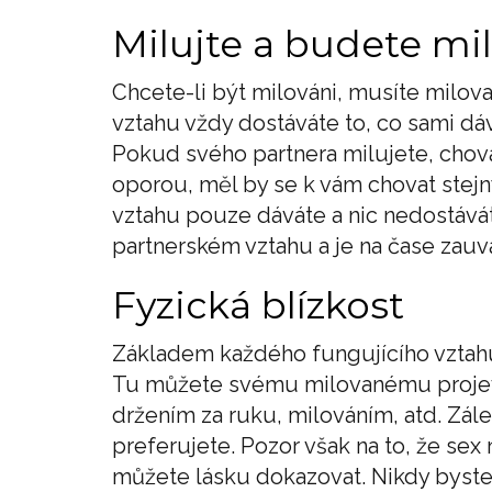
Milujte a budete mi
Chcete-li být milováni, musíte milova
vztahu vždy dostáváte to, co sami dá
Pokud svého partnera milujete, chovát
oporou, měl by se k vám chovat ste
vztahu pouze dáváte a nic nedostává
partnerském vztahu a je na čase zauv
Fyzická blízkost
Základem každého fungujícího vztahu
Tu můžete svému milovanému projevit
držením za ruku, milováním, atd. Zále
preferujete. Pozor však na to, že se
můžete lásku dokazovat. Nikdy byste 