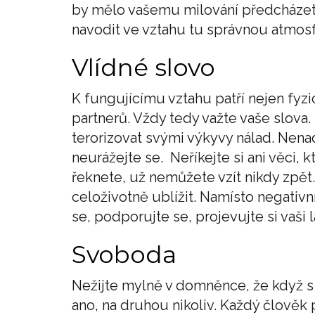
by mělo vašemu milování předcházet.
navodit ve vztahu tu správnou atmos
Vlídné slovo
K fungujícímu vztahu patří nejen fyz
partnerů. Vždy tedy važte vaše slov
terorizovat svými výkyvy nálad. Nena
neurážejte se. Neříkejte si ani věci,
řeknete, už nemůžete vzít nikdy zpět.
celoživotně ublížit. Namísto negativní
se, podporujte se, projevujte si vaši
Svoboda
Nežijte mylně v domněnce, že když s 
ano, na druhou nikoliv. Každý člověk