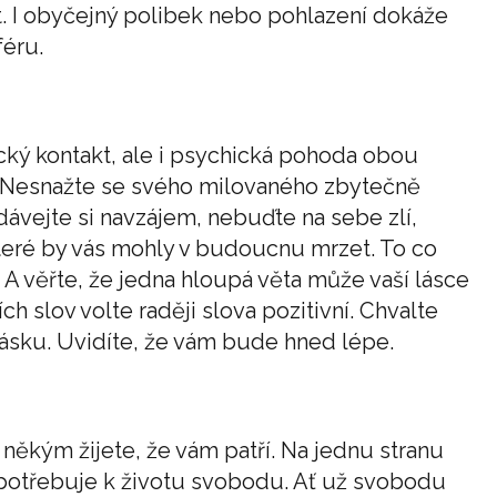
 I obyčejný polibek nebo pohlazení dokáže
féru.
ický kontakt, ale i psychická pohoda obou
a. Nesnažte se svého milovaného zbytečně
dávejte si navzájem, nebuďte na sebe zlí,
 které by vás mohly v budoucnu mrzet. To co
 A věřte, že jedna hloupá věta může vaší lásce
ch slov volte raději slova pozitivní. Chvalte
 lásku. Uvidíte, že vám bude hned lépe.
někým žijete, že vám patří. Na jednu stranu
 potřebuje k životu svobodu. Ať už svobodu