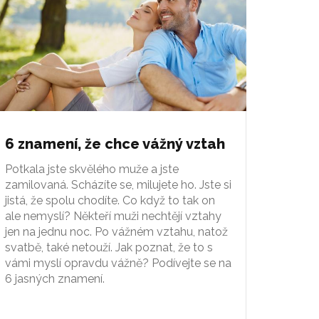
6 znamení, že chce vážný vztah
Potkala jste skvělého muže a jste
zamilovaná. Scházíte se, milujete ho. Jste si
jistá, že spolu chodíte. Co když to tak on
ale nemyslí? Někteří muži nechtějí vztahy
jen na jednu noc. Po vážném vztahu, natož
svatbě, také netouží. Jak poznat, že to s
vámi myslí opravdu vážně? Podívejte se na
6 jasných znamení.