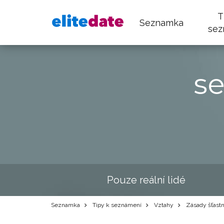
T
Seznamka
sez
s
Pouze reální lidé
Seznamka
Tipy k seznámení
Vztahy
Zásady šťast