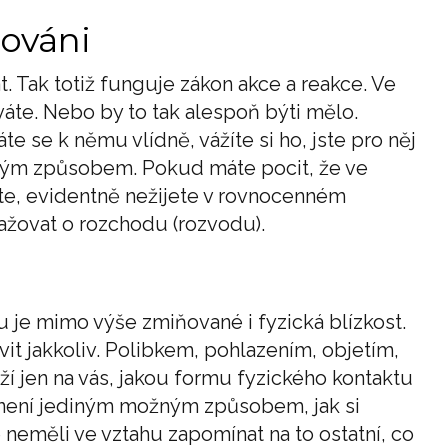
lováni
t. Tak totiž funguje zákon akce a reakce. Ve
váte. Nebo by to tak alespoň býti mělo.
e se k němu vlídně, vážíte si ho, jste pro něj
jným způsobem. Pokud máte pocit, že ve
te, evidentně nežijete v rovnocenném
ažovat o rozchodu (rozvodu).
 je mimo výše zmiňované i fyzická blízkost.
 jakkoliv. Polibkem, pohlazením, objetím,
ží jen na vás, jakou formu fyzického kontaktu
x není jediným možným způsobem, jak si
neměli ve vztahu zapomínat na to ostatní, co