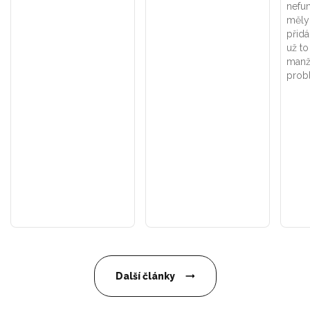
nefun
měly
přidá
už t
manž
prob
Další články