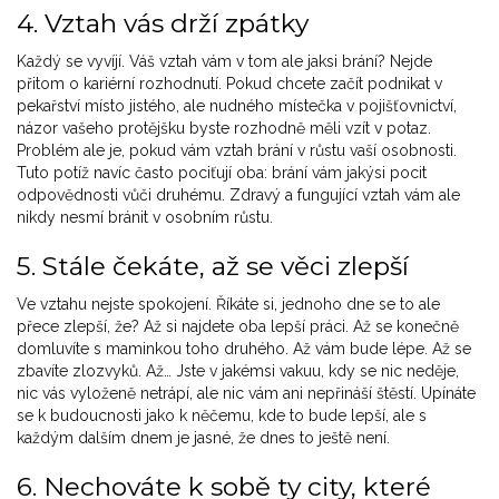
4. Vztah vás drží zpátky
Každý se vyvíjí. Váš vztah vám v tom ale jaksi brání? Nejde
přitom o kariérní rozhodnutí. Pokud chcete začít podnikat v
pekařství místo jistého, ale nudného místečka v pojišťovnictví,
názor vašeho protějšku byste rozhodně měli vzít v potaz.
Problém ale je, pokud vám vztah brání v růstu vaší osobnosti.
Tuto potíž navíc často pociťují oba: brání vám jakýsi pocit
odpovědnosti vůči druhému. Zdravý a fungující vztah vám ale
nikdy nesmí bránit v osobním růstu.
5. Stále čekáte, až se věci zlepší
Ve vztahu nejste spokojení. Říkáte si, jednoho dne se to ale
přece zlepší, že? Až si najdete oba lepší práci. Až se konečně
domluvíte s maminkou toho druhého. Až vám bude lépe. Až se
zbavíte zlozvyků. Až… Jste v jakémsi vakuu, kdy se nic neděje,
nic vás vyloženě netrápí, ale nic vám ani nepřináší štěstí. Upínáte
se k budoucnosti jako k něčemu, kde to bude lepší, ale s
každým dalším dnem je jasné, že dnes to ještě není.
6. Nechováte k sobě ty city, které