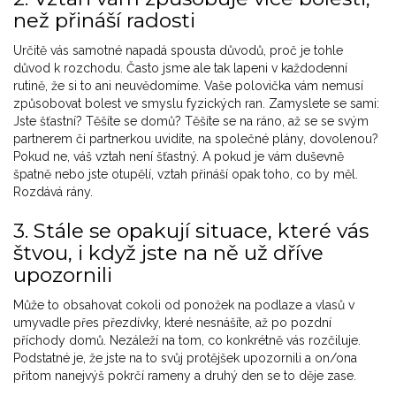
než přináší radosti
Určitě vás samotné napadá spousta důvodů, proč je tohle
důvod k rozchodu. Často jsme ale tak lapeni v každodenní
rutině, že si to ani neuvědomíme. Vaše polovička vám nemusí
způsobovat bolest ve smyslu fyzických ran. Zamyslete se sami:
Jste šťastní? Těšíte se domů? Těšíte se na ráno, až se se svým
partnerem či partnerkou uvidíte, na společné plány, dovolenou?
Pokud ne, váš vztah není šťastný. A pokud je vám duševně
špatně nebo jste otupělí, vztah přináší opak toho, co by měl.
Rozdává rány.
3. Stále se opakují situace, které vás
štvou, i když jste na ně už dříve
upozornili
Může to obsahovat cokoli od ponožek na podlaze a vlasů v
umyvadle přes přezdívky, které nesnášíte, až po pozdní
příchody domů. Nezáleží na tom, co konkrétně vás rozčiluje.
Podstatné je, že jste na to svůj protějšek upozornili a on/ona
přitom nanejvýš pokrčí rameny a druhý den se to děje zase.