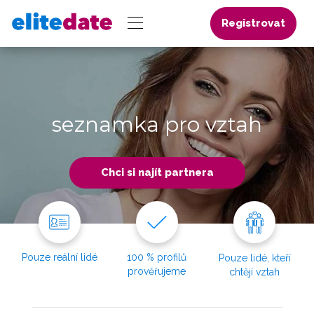
Registrovat
seznamka pro vztah
Chci si najít partnera
Pouze reální lidé
100 % profilů
Pouze lidé, kteří
prověřujeme
chtějí vztah