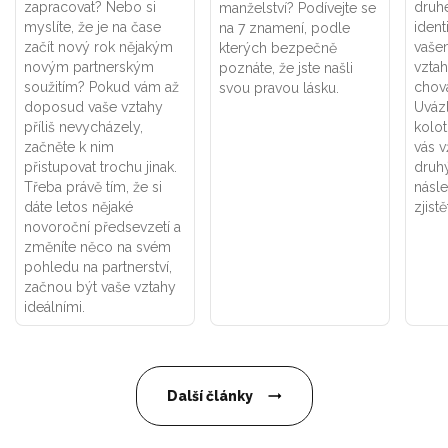
zapracovat? Nebo si
druhé
manželství? Podívejte se
myslíte, že je na čase
ident
na 7 znamení, podle
začít nový rok nějakým
vaše
kterých bezpečně
novým partnerským
vztah
poznáte, že jste našli
soužitím? Pokud vám až
chová
svou pravou lásku.
doposud vaše vztahy
Uváz
příliš nevycházely,
kolot
začněte k nim
vás v
přistupovat trochu jinak.
druhý
Třeba právě tím, že si
násle
dáte letos nějaké
zjistě
novoroční předsevzetí a
změníte něco na svém
pohledu na partnerství,
začnou být vaše vztahy
ideálními.
Další články