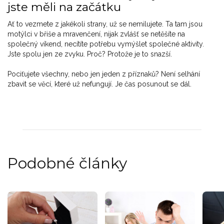
jste měli na začátku
Ať to vezmete z jakékoli strany, už se nemilujete. Ta tam jsou
motýlci v břiše a mravenčení, nijak zvlášť se netěšíte na
společný víkend, necítíte potřebu vymýšlet společné aktivity.
Jste spolu jen ze zvyku. Proč? Protože je to snazší.
Pociťujete všechny, nebo jen jeden z příznaků? Není selhání
zbavit se věcí, které už nefungují. Je čas posunout se dál.
Podobné články