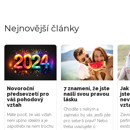
Nejnovější články
Novoroční
7 znamení, že jste
Jak
předsevzetí pro
našli svou pravou
jste
váš pohodový
lásku
nev
vztah
vzt
Chodíte s někým a
Máte pocit, že váš vztah
Závis
zajímalo by vás, jestli jste
není úplně ideální a je
part
pro sebe ti praví? Nebo
zapotřebí na něm trochu
exist
třeba uvažujete o