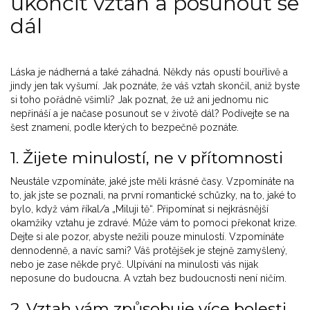
ukončit vztah a posunout se
dál
Láska je nádherná a také záhadná. Někdy nás opustí bouřlivě a
jindy jen tak vyšumí. Jak poznáte, že váš vztah skončil, aniž byste
si toho pořádně všimli? Jak poznat, že už ani jednomu nic
nepřináší a je načase posunout se v životě dál? Podívejte se na
šest znamení, podle kterých to bezpečně poznáte.
1. Žijete minulostí, ne v přítomnosti
Neustále vzpomínáte, jaké jste měli krásné časy. Vzpomínáte na
to, jak jste se poznali, na první romantické schůzky, na to, jaké to
bylo, když vám říkal/a „Miluji tě“. Připomínat si nejkrásnější
okamžiky vztahu je zdravé. Může vám to pomoci překonat krize.
Dejte si ale pozor, abyste nežili pouze minulostí. Vzpomínáte
dennodenně, a navíc sami? Váš protějšek je stejně zamyšlený,
nebo je zase někde pryč. Ulpívání na minulosti vás nijak
neposune do budoucna. A vztah bez budoucnosti není ničím.
2. Vztah vám způsobuje více bolesti,