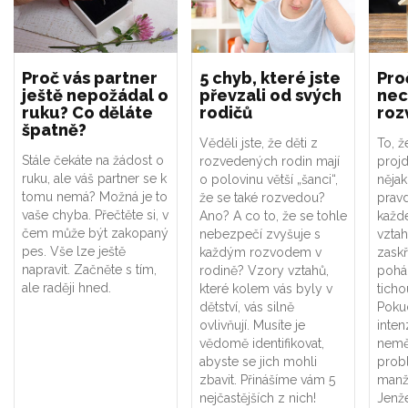
Proč vás partner
5 chyb, které jste
Pro
ještě nepožádal o
převzali od svých
nec
ruku? Co děláte
rodičů
roz
špatně?
Věděli jste, že děti z
To, ž
Stále čekáte na žádost o
rozvedených rodin mají
proj
ruku, ale váš partner se k
o polovinu větší „šanci“,
nějak
tomu nemá? Možná je to
že se také rozvedou?
prav
vaše chyba. Přečtěte si, v
Ano? A co to, že se tohle
každ
čem může být zakopaný
nebezpečí zvyšuje s
vztah
pes. Vše lze ještě
každým rozvodem v
zaskř
napravit. Začněte s tím,
rodině? Vzory vztahů,
pohá
ale raději hned.
které kolem vás byly v
tich
dětství, vás silně
Poku
ovlivňují. Musíte je
inten
vědomě identifikovat,
nemě
abyste se jich mohli
prob
zbavit. Přinášíme vám 5
manže
nejčastějších z nich!
Jenže