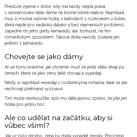
Přestože žijeme v době, kdy má každý stejná práva,
v seznamování stále dáme na běžné lidské reakce. Například,
muž si možná všimne holky v kalhotách s rozkrokem u kolen,
která nejde pro nadávku daleko a bez nejmenších problémů
zapadne do jeho party kamarádů, ale, bohužel, ne tím
romantickým způsobem. Taková dívka navždy zůstane jen
jedním z kamarádů.
Chovejte se jako dámy
Ať se tomu bráníme, jak chceme, muži se ještě stále dívají po
ženách, které se jako ženy také chovají a vypadají.
Nikdy si například nesedají s roztaženýma nohama, také se ale
nechovají přehnaně vyzývavě.
Tím muže neokouzlíte, spíš mu dáte jasnou zprávu, že jste jen
holka pro jednu noc.
Ale co udělat na začátku, aby si
vůbec všiml?
Jak už bylo řečeno, žena by měla vypadat žensky. Přirozeně