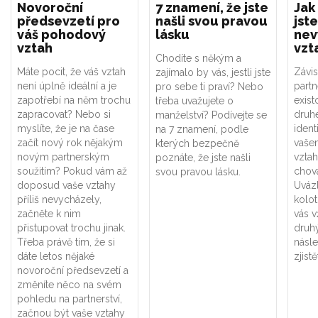
Novoroční
7 znamení, že jste
Jak
předsevzetí pro
našli svou pravou
jste
váš pohodový
lásku
nev
vztah
vzt
Chodíte s někým a
Máte pocit, že váš vztah
Závis
zajímalo by vás, jestli jste
není úplně ideální a je
part
pro sebe ti praví? Nebo
zapotřebí na něm trochu
exist
třeba uvažujete o
zapracovat? Nebo si
druhé
manželství? Podívejte se
myslíte, že je na čase
ident
na 7 znamení, podle
začít nový rok nějakým
vaše
kterých bezpečně
novým partnerským
vztah
poznáte, že jste našli
soužitím? Pokud vám až
chová
svou pravou lásku.
doposud vaše vztahy
Uváz
příliš nevycházely,
kolot
začněte k nim
vás v
přistupovat trochu jinak.
druhý
Třeba právě tím, že si
násle
dáte letos nějaké
zjistě
novoroční předsevzetí a
změníte něco na svém
pohledu na partnerství,
začnou být vaše vztahy