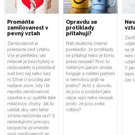
Proměňte
Opravdu se
Nev
zamilovanost v
protiklady
vzta
pevný vztah
přitahují?
Začít
Zamilovanost je
Platí skutečně známé
vztah
překrásná část vztahu.
pořekadlo, že protiklady
na dr
Vše je perfektní, váš
se přitahují nebo je tomu
není
miláček je bezchybný a
právě naopak? Proč to
vzta
nedovedete si představit
některým párům skvěle
V jak
svět bez něj nebo bez
funguje, a někteří partneři
lepší
ní. Dříve či později ale
si nemohou přijít na
čas s
nastane zlom, kdy i ta
jméno? Je to z důvodu,
největší zamilovanost
že jsou si podobní jako
opadne a vy spatříte také
vejce vejci nebo naopak
miláčkovy chyby. Jak to
proto, že jsou zcela
udělat, aby vám tahle
odlišní?
změna nezlomila vaz? S
následujícími principy
bezpečně proměníte
svoji zamilovanost ve