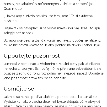
žensky, ne zabalená v neforemných vrstvách a shrbená jak
Quasimodo.
„Hlavně aby si nikdo nevšiml, že tam jsem.“ To si skutečně
nevšimne.
Stejně tak se nevyplácí silná vrstva make-upu, vaši krásu to spíš
zakryje než naopak.
Už japonské gejši si těsně u vlasů nechávaly obličej nenalíčený,
muže nic nevzrušovalo tolik jako pohled na dívčinu nahou kůži.
Upoutejte pozornost
Jemnost v kombinaci s vědomím si vlastní ceny pak už nikoho
nenechá chladným. Samozřejmě ne přehnané sebevědomí, ale
plížit se z rohu do rohu rozhodně není nejlepší nápad. Upoutejte
jeho pozornost právě tím, že se nebojíte.
Usmějte se
Jakmile se na vás podívá, stačí mu pohled oplatit a usmát se.
Vydržte kontakt o trochu déle než byste sklopila oči v obvyklé
situaci. Dáte mu tak jasně najevo, že jste si ho všimla a není vám