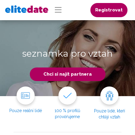
Registrovat
seznamka pro vztah
Chci si najít partnera
Pouze reální lidé
100 % profilů
Pouze lidé, kteří
prověřujeme
chtějí vztah