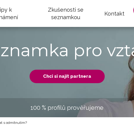
ipy k
Zkušenosti se
Kontakt
námení
seznamkou
eznamka pro vzt
Chci si najít partnera
100 % profilů prověřujeme
at s odmítnutím?