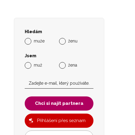
Hledám
muže
ženu
Jsem
muž
žena
Chci si najít partnera
Přihlášení přes seznam