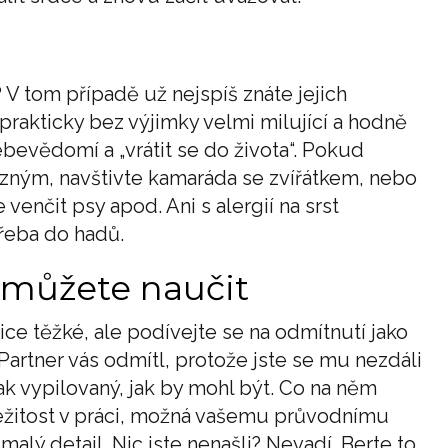
 V tom případě už nejspíš znáte jejich
 prakticky bez výjimky velmi milující a hodně
vědomí a „vrátit se do života“. Pokud
uzným, navštivte kamaráda se zvířátkem, nebo
venčit psy apod. Ani s alergií na srst
třeba do hadů.
 můžete naučit
ce těžké, ale podívejte se na odmítnutí jako
 Partner vás odmítl, protože jste se mu nezdáli
tak vypilovaný, jak by mohl být. Co na něm
ežitost v práci, možná vašemu průvodnímu
alý detail. Nic jste nenašli? Nevadí. Berte to