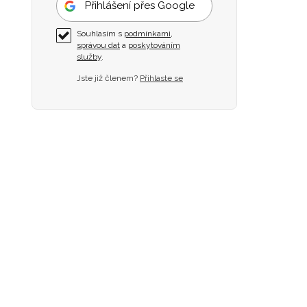
Přihlášení přes Google
Souhlasím s
podmínkami
,
správou dat
a
poskytováním
služby
.
Jste již členem?
Přihlaste se