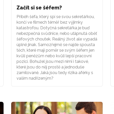
Začít si se šéfem?
Příběh šéfa, který spí se svou sekretářkou,
končí ve filmech téměř bez výjimky
katastrofou. Dotyčná sekretářka je buď
nebezpečná svůdnice, nebo uťápnutá oběť
šéfových choutek. Reálný život ale vypadá
úplně jinak. Samozřejmě se najde spousta
těch, které mají poměr se svým šéfem jen
kvůli penězům nebo kvůli lepší pracovní
pozici. Bohužel jsou mezi nimi i takové,
které jsou do něj prostě a jednoduše
zamilované. Jaká jsou tedy rizika aférky s
vaším nadřízeným?