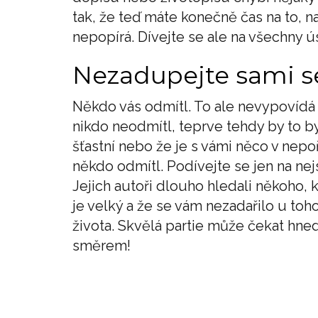
tak, že teď máte konečně čas na to, na
nepopírá. Dívejte se ale na všechny ús
Nezadupejte sami 
Někdo vás odmítl. To ale nevypovídá n
nikdo neodmítl, teprve tehdy by to b
šťastní nebo že je s vámi něco v nepo
někdo odmítl. Podívejte se jen na nej
Jejich autoři dlouho hledali někoho, k
je velký a že se vám nezadařilo u to
života. Skvělá partie může čekat hne
směrem!