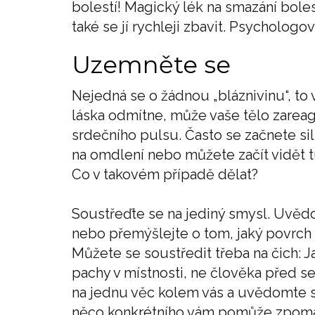
bolestí! Magický lék na smazání boles
také se jí rychleji zbavit. Psychologov
Uzemněte se
Nejedná se o žádnou „bláznivinu“, to 
láska odmítne, může vaše tělo zareago
srdečního pulsu. Často se začnete sil
na omdlení nebo můžete začít vidět t
Co v takovém případě dělat?
Soustřeďte se na jediný smysl. Uvědom
nebo přemýšlejte o tom, jaký povrch 
Můžete se soustředit třeba na čich: J
pachy v místnosti, ne člověka před s
na jednu věc kolem vás a uvědomte si 
něco konkrétního vám pomůže zpomali