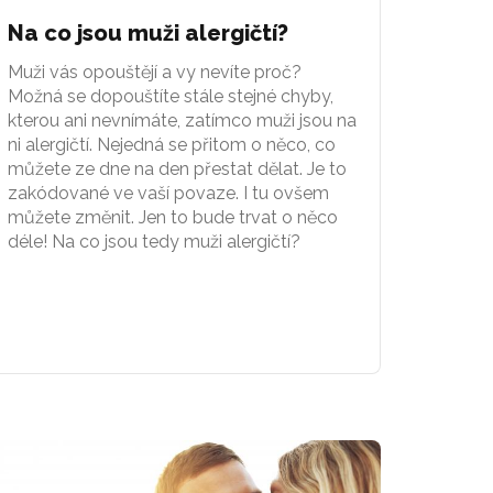
Na co jsou muži alergičtí?
Muži vás opouštějí a vy nevíte proč?
Možná se dopouštíte stále stejné chyby,
kterou ani nevnímáte, zatímco muži jsou na
ni alergičtí. Nejedná se přitom o něco, co
můžete ze dne na den přestat dělat. Je to
zakódované ve vaší povaze. I tu ovšem
můžete změnit. Jen to bude trvat o něco
déle! Na co jsou tedy muži alergičtí?