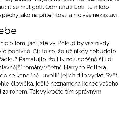
učit se hrát golf. Odmítnutí bolí, to nikdo
pěchy jako na příležitost, a nic vás nezastaví.
sebe
ic o tom, jací jste vy. Pokud by vás nikdy
ylo podivné. Cítíte se, že už nikdy nebudete
řádku? Pamatujte, že i ty nejúspěšnější lidi
slavnější romány včetně Harryho Pottera.
do se konečně „uvolil“ jejich dílo vydat. Svět
hohle človíčka, ještě neznamená konec vašeho
d za rohem. Tak vykročte tím správným