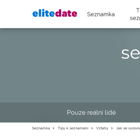
T
Seznamka
sez
s
Pouze reální lidé
Seznamka
Tipy k seznámení
Vztahy
Jak se vyrovn