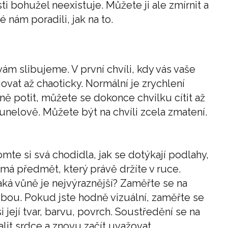
ti bohužel neexistuje. Můžete ji ale zmírnit a
é nám poradili, jak na to.
vám slibujeme. V první chvíli, kdy vás vaše
vat až chaoticky. Normální je zrychlení
ně potit, můžete se dokonce chvilku cítit až
unelově. Můžete být na chvíli zcela zmatení.
te si svá chodidla, jak se dotýkají podlahy,
má předmět, který právě držíte v ruce.
aká vůně je nejvýraznější? Zaměřte se na
ebou. Pokud jste hodně vizuální, zaměřte se
její tvar, barvu, povrch. Soustředění se na
t srdce a znovu začít uvažovat.