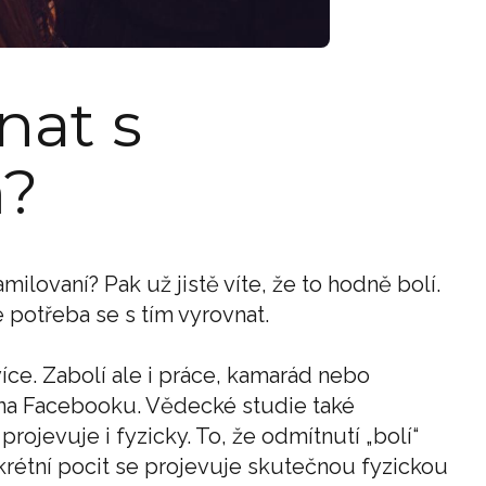
nat s
m?
milovaní? Pak už jistě víte, že to hodně bolí.
e potřeba se s tím vyrovnat.
více. Zabolí ale i práce, kamarád nebo
 na Facebooku. Vědecké studie také
projevuje i fyzicky. To, že odmítnutí „bolí“
nkrétní pocit se projevuje skutečnou fyzickou