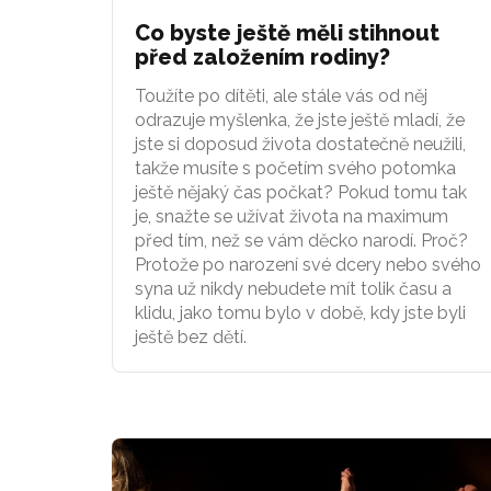
Co byste ještě měli stihnout
před založením rodiny?
Toužíte po dítěti, ale stále vás od něj
odrazuje myšlenka, že jste ještě mladí, že
jste si doposud života dostatečně neužili,
takže musíte s početím svého potomka
ještě nějaký čas počkat? Pokud tomu tak
je, snažte se užívat života na maximum
před tím, než se vám děcko narodí. Proč?
Protože po narození své dcery nebo svého
syna už nikdy nebudete mít tolik času a
klidu, jako tomu bylo v době, kdy jste byli
ještě bez dětí.