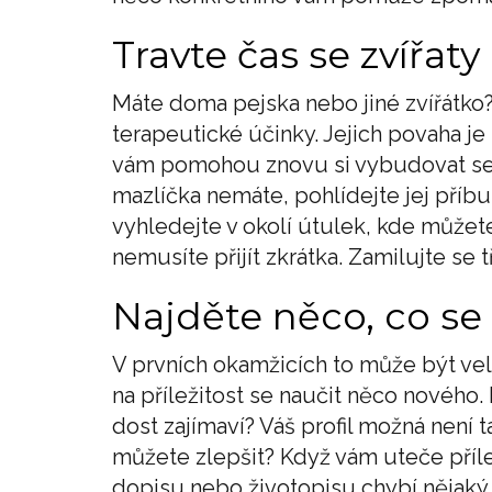
Travte čas se zvířaty
Máte doma pejska nebo jiné zvířátko?
terapeutické účinky. Jejich povaha je
vám pomohou znovu si vybudovat sebe
mazlíčka nemáte, pohlídejte jej příb
vyhledejte v okolí útulek, kde můžete 
nemusíte přijít zkrátka. Zamilujte se 
Najděte něco, co se
V prvních okamžicích to může být veli
na příležitost se naučit něco nového.
dost zajímaví? Váš profil možná není 
můžete zlepšit? Když vám uteče příl
dopisu nebo životopisu chybí nějaký m