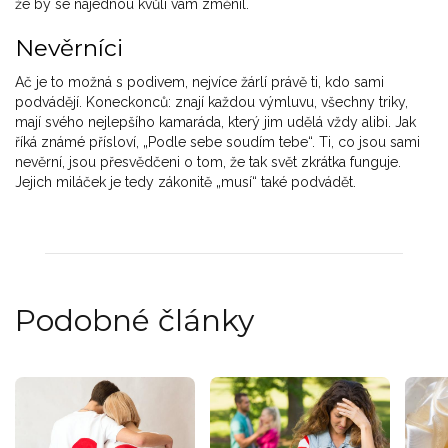
že by se najednou kvůli vám změnil.
Nevěrníci
Ač je to možná s podivem, nejvíce žárlí právě ti, kdo sami
podvádějí. Koneckonců: znají každou výmluvu, všechny triky,
mají svého nejlepšího kamaráda, který jim udělá vždy alibi. Jak
říká známé přísloví, „Podle sebe soudím tebe“. Ti, co jsou sami
nevěrní, jsou přesvědčeni o tom, že tak svět zkrátka funguje.
Jejich miláček je tedy zákonitě „musí“ také podvádět.
Podobné články