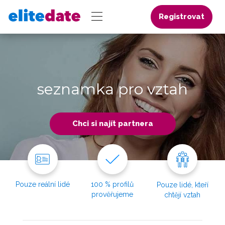
Registrovat
seznamka pro vztah
Chci si najít partnera
Pouze reální lidé
100 % profilů
Pouze lidé, kteří
prověřujeme
chtějí vztah