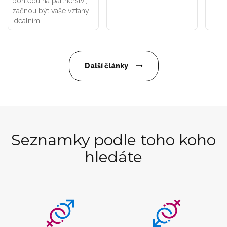
pohledu na partnerství,
začnou být vaše vztahy
ideálními.
Další články
Seznamky podle toho koho
hledáte