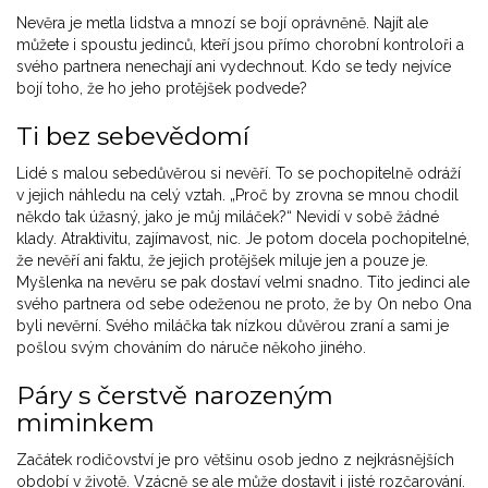
Nevěra je metla lidstva a mnozí se bojí oprávněně. Najít ale
můžete i spoustu jedinců, kteří jsou přímo chorobní kontroloři a
svého partnera nenechají ani vydechnout. Kdo se tedy nejvíce
bojí toho, že ho jeho protějšek podvede?
Ti bez sebevědomí
Lidé s malou sebedůvěrou si nevěří. To se pochopitelně odráží
v jejich náhledu na celý vztah. „Proč by zrovna se mnou chodil
někdo tak úžasný, jako je můj miláček?“ Nevidí v sobě žádné
klady. Atraktivitu, zajímavost, nic. Je potom docela pochopitelné,
že nevěří ani faktu, že jejich protějšek miluje jen a pouze je.
Myšlenka na nevěru se pak dostaví velmi snadno. Tito jedinci ale
svého partnera od sebe odeženou ne proto, že by On nebo Ona
byli nevěrní. Svého miláčka tak nízkou důvěrou zraní a sami je
pošlou svým chováním do náruče někoho jiného.
Páry s čerstvě narozeným
miminkem
Začátek rodičovství je pro většinu osob jedno z nejkrásnějších
období v životě. Vzácně se ale může dostavit i jisté rozčarování.