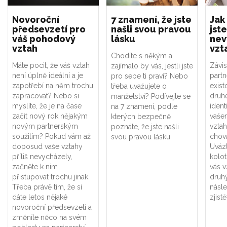
Novoroční
7 znamení, že jste
Jak
předsevzetí pro
našli svou pravou
jste
váš pohodový
lásku
nev
vztah
vzt
Chodíte s někým a
Máte pocit, že váš vztah
Závis
zajímalo by vás, jestli jste
není úplně ideální a je
part
pro sebe ti praví? Nebo
zapotřebí na něm trochu
exist
třeba uvažujete o
zapracovat? Nebo si
druhé
manželství? Podívejte se
myslíte, že je na čase
ident
na 7 znamení, podle
začít nový rok nějakým
vaše
kterých bezpečně
novým partnerským
vztah
poznáte, že jste našli
soužitím? Pokud vám až
chová
svou pravou lásku.
doposud vaše vztahy
Uváz
příliš nevycházely,
kolot
začněte k nim
vás v
přistupovat trochu jinak.
druhý
Třeba právě tím, že si
násle
dáte letos nějaké
zjistě
novoroční předsevzetí a
změníte něco na svém