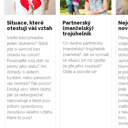
Situace, které
Partnerský
Nej
otestují váš vztah
(manželský)
nov
trojúhelník
Věříte bezvýhradně
Plánu
Co vlastně partnerský
jeden druhému? Slíbili
vzáje
(manželský) trojúhelník
jste si věrnost bez
bude 
znamená? Jak se vyrovat
ohledu na cokoli?
doko
se situací, při níž zjistíte,
Považujete svůj vtah za
úplně
že jste jeho součástí?
pevný jako skálu? Ani
hlavn
Čtěte a dozvíte se!
dohady o dětech,
je pr
bydlení, nebo penězích
totiž
vás nestraší? Pak pozor!
manže
Existují věci, které žádný
jinak
pár za nebezpečné
roman
nepovažuje a které jsou
pohá
přitom opravdovou
svat
zkouškou vašeho vztahu.
s nai
Které to jsou?
tom,
život