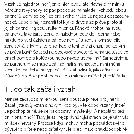
Vztah už najednou není jen o nich dvou, ale hlavně o miminku.
Náročnost výchovy se pak podepíše na náladě i vzhledu obou
partnerů. Ženy se bojí, že pro svého muže už nejsou dostatečně
hezké, už se o něj nestarají tolik jako dříve a že právě proto si
jejich partneři najdou určitě milenku. Pánové mohou na svou
partnerku také žárlit. Žena je najednou celý den doma nebo
někde po vycházkách a pánové nemají tušení, s kým se jejich
žena stýká, s kým si to píše, kdo je tenhle cizí chlap, se kterým
se právě baví? Soused na otcovské dovolené, kamarád tesař, co
přišel pomoci s kolébkou nebo někdo úplně jiný? Samozřejmě,
že partnerům se může zdát, že mají s manželkou nyní méně
sexu, že manželka nevypadá už tak atraktivně, jako dříve, atd.
Důvodů, proč se poohlédnout po milence může být celá řada.
Ti, co tak začali vztah
Manžel začal žít s milenkou, žena opustila přítele pro jiného.
Začali jste svůj vztah s někým, kdo byl v té době vázaný jinde?
Je pochopitelné, že se pak dostaví myšlenky „A nedělá to teď
on / ona mně?“ Tady je asi nejoprávněnější strach, že je vám váš
miláček nevěrný. Protože když mohl / mohla podvádět svého
bývalého přítele nebo přítelkyni, je přeci málo pravděpodobné,