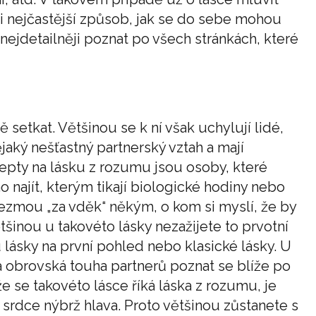
 nejčastější způsob, jak se do sebe mohou
nejdetailněji poznat po všech stránkách, které
 setkat. Většinou se k ní však uchylují lidé,
ějaký nešťastný partnerský vztah a mají
depty na lásku z rozumu jsou osoby, které
najít, kterým tikají biologické hodiny nebo
vezmou „za vděk“ někým, o kom si myslí, že by
tšinou u takovéto lásky nezažijete to prvotní
 lásky na první pohled nebo klasické lásky. U
 a obrovská touha partnerů poznat se blíže po
e se takovéto lásce říká láska z rozumu, je
 srdce nýbrž hlava. Proto většinou zůstanete s