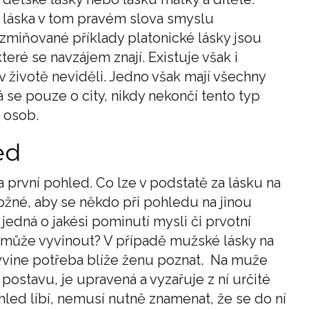
o láska v tom pravém slova smyslu
zmiňované příklady platonické lásky jsou
eré se navzájem znají. Existuje však i
 v životě neviděli. Jedno však mají všechny
 se pouze o city, nikdy nekončí tento typ
 osob.
ed
 první pohled. Co lze v podstatě za lásku na
žné, aby se někdo při pohledu na jinou
edná o jakési pominutí mysli či prvotní
a může vyvinout? V případě mužské lásky na
vyvine potřeba blíže ženu poznat. Na muže
 postavu, je upravená a vyzařuje z ní určité
ohled líbí, nemusí nutně znamenat, že se do ní