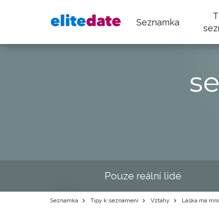
T
Seznamka
sez
s
Pouze reální lidé
Seznamka
Tipy k seznámení
Vztahy
Láska má mno