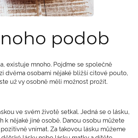
mnoho podob
ska, existuje mnoho. Pojďme se společně
zi dvěma osobami nějaké bližší citové pouto,
 jste už vy osobně měli možnost prožít.
láskou ve svém životě setkal. Jedná se o lásku,
ztah k nějaké jiné osobě. Danou osobu můžete
ak pozitivně vnímat. Za takovou lásku můžeme
dětské lásky nebo lásku matky a dítěte.