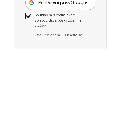
Přihlášení přes Google
Souhlasím s
podmínkami
,
správou dat
a
poskytováním
služby
.
Jste již členem?
Přihlaste se