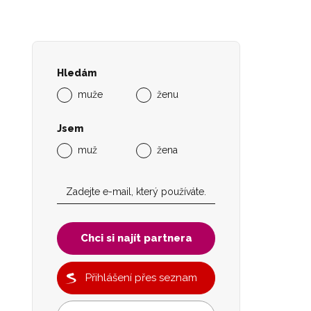
Hledám
muže
ženu
Jsem
muž
žena
Chci si najít partnera
Přihlášení přes seznam