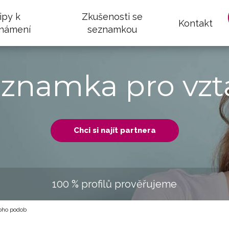
ipy k
Zkušenosti se
Kontakt
námení
seznamkou
eznamka pro vzt
Chci si najít partnera
100 % profilů prověřujeme
ho podob