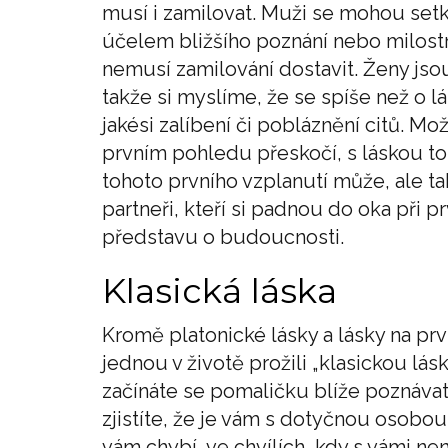
musí i zamilovat. Muži se mohou setk
účelem bližšího poznání nebo milostn
nemusí zamilování dostavit. Ženy jso
takže si myslíme, že se spíše než o l
jakési zalíbení či pobláznění citů. Mož
prvním pohledu přeskočí, s láskou t
tohoto prvního vzplanutí může, ale ta
partneři, kteří si padnou do oka při 
představu o budoucnosti.
Klasická láska
Kromě platonické lásky a lásky na prv
jednou v životě prožili „klasickou lá
začínáte se pomaličku blíže poznávat,
zjistíte, že je vám s dotyčnou osobou
vám chybí, ve chvílích, kdy s vámi ne