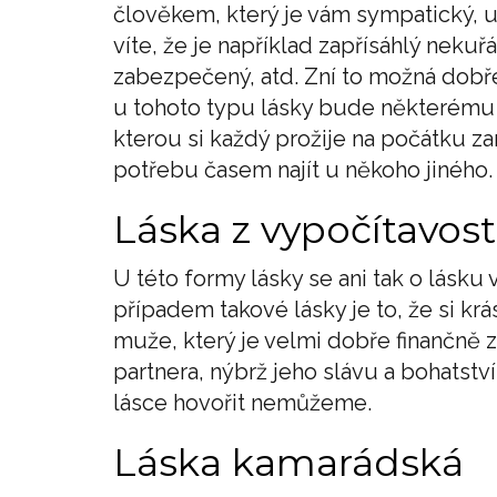
člověkem, který je vám sympatický, u 
víte, že je například zapřísáhlý nekuř
zabezpečený, atd. Zní to možná dobře 
u tohoto typu lásky bude některému p
kterou si každý prožije na počátku z
potřebu časem najít u někoho jiného.
Láska z vypočítavost
U této formy lásky se ani tak o lásk
případem takové lásky je to, že si kr
muže, který je velmi dobře finančně 
partnera, nýbrž jeho slávu a bohatstv
lásce hovořit nemůžeme.
Láska kamarádská