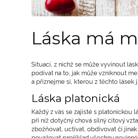
Láska má 
Situací, z nichž se může vyvinout lá
podívat na to, jak může vzniknout me
a přiznejme si, kterou z těchto lásek
Láska platonická
Každý z vás se zajisté s platonickou 
při níž dotyčný chová silný citový v
zbožňovat, uctívat, obdivovat či jin
považovat například všechny nevinné 