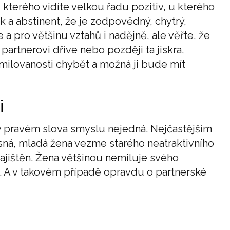
kterého vidíte velkou řadu pozitiv, u kterého
ák a abstinent, že je zodpovědný, chytrý,
a pro většinu vztahů i nadějně, ale věřte, že
artnerovi dříve nebo později ta jiskra,
amilovanosti chybět a možná ji bude mít
i
u v pravém slova smyslu nejedná. Nejčastějším
ásná, mladá žena vezme starého neatraktivního
zajištěn. Žena většinou nemiluje svého
í. A v takovém případě opravdu o partnerské