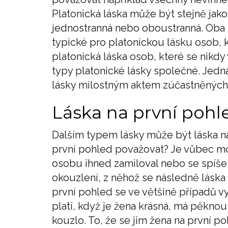
Platonická láska může být stejně jak
jednostranná nebo oboustranná. Oba 
typické pro platonickou lásku osob, kt
platonická láska osob, které se nikdy
typy platonické lásky společné. Jedná
lásky milostným aktem zúčastněných
Láska na první pohl
Dalším typem lásky může být láska na
první pohled považovat? Je vůbec mo
osobu ihned zamiloval nebo se spíše j
okouzlení, z něhož se následně lásk
první pohled se ve většině případů 
platí, když je žena krásná, má pěknou
kouzlo. To, že se jim žena na první p