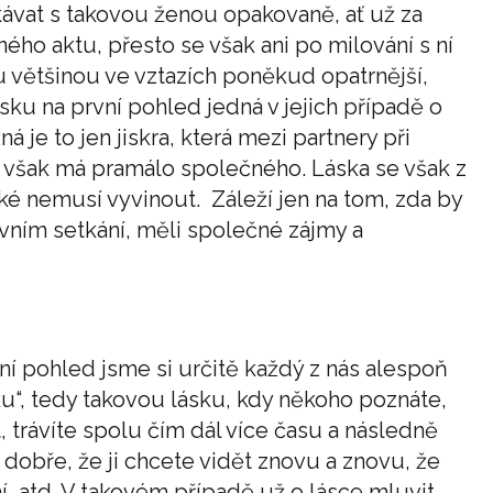
ávat s takovou ženou opakovaně, ať už za
ého aktu, přesto se však ani po milování s ní
u většinou ve vztazích poněkud opatrnější,
ásku na první pohled jedná v jejich případě o
ná je to jen jiskra, která mezi partnery při
o však má pramálo společného. Láska se však z
ké nemusí vyvinout. Záleží jen na tom, zda by
prvním setkání, měli společné zájmy a
ní pohled jsme si určitě každý z nás alespoň
sku“, tedy takovou lásku, kdy někoho poznáte,
 trávíte spolu čím dál více času a následně
 dobře, že ji chcete vidět znovu a znovu, že
ní, atd. V takovém případě už o lásce mluvit