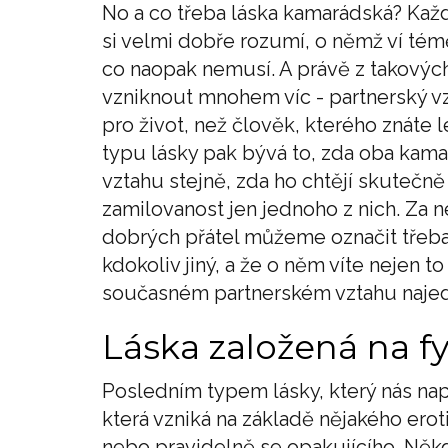
No a co třeba láska kamarádská? Každ
si velmi dobře rozumí, o němž ví témě
co naopak nemusí. A právě z takovýc
vzniknout mnohem víc - partnerský vz
pro život, než člověk, kterého znáte 
typu lásky pak bývá to, zda oba kam
vztahu stejně, zda ho chtějí skutečn
zamilovanost jen jednoho z nich. Za n
dobrých přátel můžeme označit třeba
kdokoliv jiný, a že o něm víte nejen to
současném partnerském vztahu najedn
Láska založená na fyz
Posledním typem lásky, který nás napad
která vzniká na základě nějakého ero
nebo pravidelně se opakujícího. Ně