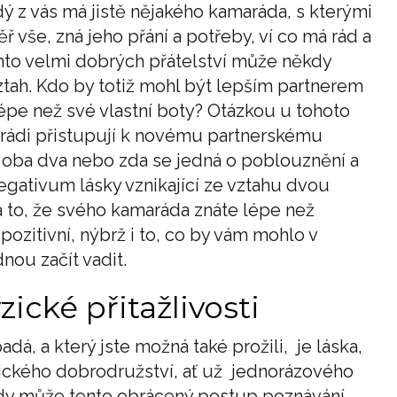
ý z vás má jistě nějakého kamaráda, s kterými
ř vše, zná jeho přání a potřeby, ví co má rád a
hto velmi dobrých přátelství může někdy
tah. Kdo by totiž mohl být lepším partnerem
lépe než své vlastní boty? Otázkou u tohoto
arádi přistupují k novému partnerskému
ě oba dva nebo zda se jedná o poblouznění a
egativum lásky vznikající ze vztahu dvou
 to, že svého kamaráda znáte lépe než
 pozitivní, nýbrž i to, co by vám mohlo v
ou začít vadit.
ické přitažlivosti
á, a který jste možná také prožili, je láska,
tického dobrodružství, ať už jednorázového
kdy může tento obrácený postup poznávání