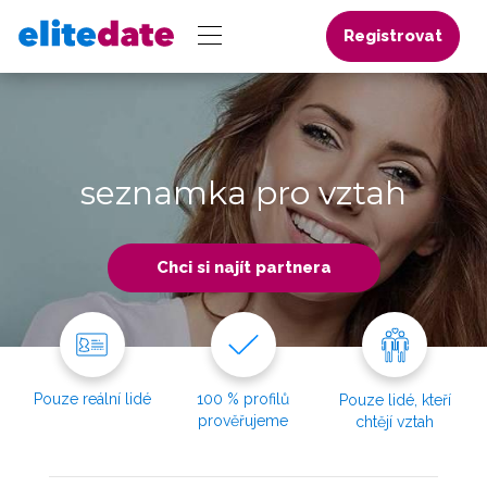
Registrovat
seznamka pro vztah
Chci si najít partnera
Pouze reální lidé
100 % profilů
Pouze lidé, kteří
prověřujeme
chtějí vztah