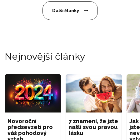
Další články
Nejnovější články
Novoroční
7 znamení, že jste
Jak
předsevzetí pro
našli svou pravou
jste
váš pohodový
lásku
nev
vztah
vzt