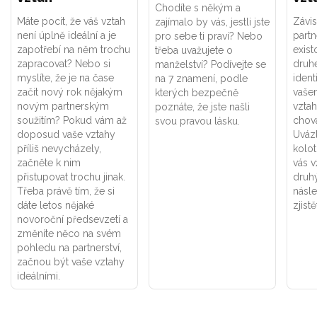
Chodíte s někým a
Máte pocit, že váš vztah
Závis
zajímalo by vás, jestli jste
není úplně ideální a je
part
pro sebe ti praví? Nebo
zapotřebí na něm trochu
exist
třeba uvažujete o
zapracovat? Nebo si
druhé
manželství? Podívejte se
myslíte, že je na čase
ident
na 7 znamení, podle
začít nový rok nějakým
vaše
kterých bezpečně
novým partnerským
vztah
poznáte, že jste našli
soužitím? Pokud vám až
chová
svou pravou lásku.
doposud vaše vztahy
Uváz
příliš nevycházely,
kolot
začněte k nim
vás v
přistupovat trochu jinak.
druhý
Třeba právě tím, že si
násle
dáte letos nějaké
zjistě
novoroční předsevzetí a
změníte něco na svém
pohledu na partnerství,
začnou být vaše vztahy
ideálními.