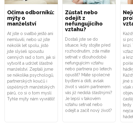
Očima odborníků:
Zůstat nebo
Nej
mýty o
odejít z
pro
manželství
nefungujícího
vzt
vztahu?
Ať jste o svatbě ještě ani
Každ
Dostali jste se do
nemluvili, nebo už jste
si pr
situace, kdy stojíte před
několik let spolu, jistě
krizí
rozhodnutím, zda máte
jste slyšeli spoustu
vztaz
setrvat v dlouhodobě
cenných rad o tom, jak si
a kri
nefungujícím vztahu
vytvořit a udržet šťastné
pořád
nebo partnera po letech
manželství. Zeptali jsme
hádk
opustit? Máte společné
se několika psychologů,
Každý
bydlení a děti, avšak
partnerských koučů i
jiné 
život s vaším partnerem
úspěšných manželských
však
vás již nedělá šťastnými?
párů, co si o tom myslí.
objev
Je lepší v takovém
Tyhle mýty nám vyvrátili!
častě
vztahu setrvat nebo
tedy
odejít a začít nový život?
nejča
háde