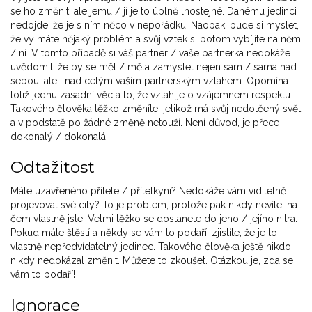
se ho změnit, ale jemu / jí je to úplně lhostejné. Danému jedinci
nedojde, že je s ním něco v nepořádku. Naopak, bude si myslet,
že vy máte nějaký problém a svůj vztek si potom vybíjíte na něm
/ ní. V tomto případě si váš partner / vaše partnerka nedokáže
uvědomit, že by se měl / měla zamyslet nejen sám / sama nad
sebou, ale i nad celým vaším partnerským vztahem. Opomíná
totiž jednu zásadní věc a to, že vztah je o vzájemném respektu.
Takového člověka těžko změníte, jelikož má svůj nedotčený svět
a v podstatě po žádné změně netouží. Není důvod, je přece
dokonalý / dokonalá.
Odtažitost
Máte uzavřeného přítele / přítelkyni? Nedokáže vám viditelně
projevovat své city? To je problém, protože pak nikdy nevíte, na
čem vlastně jste. Velmi těžko se dostanete do jeho / jejího nitra.
Pokud máte štěstí a někdy se vám to podaří, zjistíte, že je to
vlastně nepředvídatelný jedinec. Takového člověka ještě nikdo
nikdy nedokázal změnit. Můžete to zkoušet. Otázkou je, zda se
vám to podaří!
Ignorace