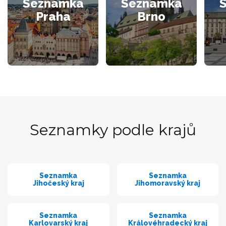
Seznamka
Seznamka
Praha
Brno
Seznamky podle krajů
Seznamka
Seznamka
Jihočeský kraj
Jihomoravský kraj
Seznamka
Seznamka
Karlovarský kraj
Královéhradecký kraj