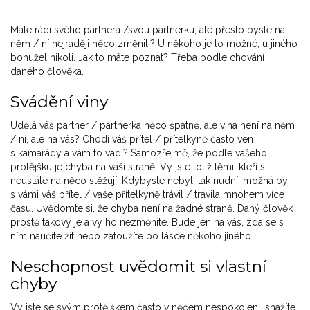
Máte rádi svého partnera /svou partnerku, ale přesto byste na
něm / ní nejraději něco změnili? U někoho je to možné, u jiného
bohužel nikoli. Jak to máte poznat? Třeba podle chování
daného člověka.
Svádění viny
Udělá váš partner / partnerka něco špatně, ale vina není na něm
/ ní, ale na vás? Chodí váš přítel / přítelkyně často ven
s kamarády a vám to vadí? Samozřejmě, že podle vašeho
protějšku je chyba na vaší straně. Vy jste totiž těmi, kteří si
neustále na něco stěžují. Kdybyste nebyli tak nudní, možná by
s vámi váš přítel / vaše přítelkyně trávil / trávila mnohem více
času. Uvědomte si, že chyba není na žádné straně. Daný člověk
prostě takový je a vy ho nezměníte. Bude jen na vás, zda se s
ním naučíte žít nebo zatoužíte po lásce někoho jiného.
Neschopnost uvědomit si vlastní
chyby
Vy jste se svým protějškem často v něčem nespokojeni, snažíte