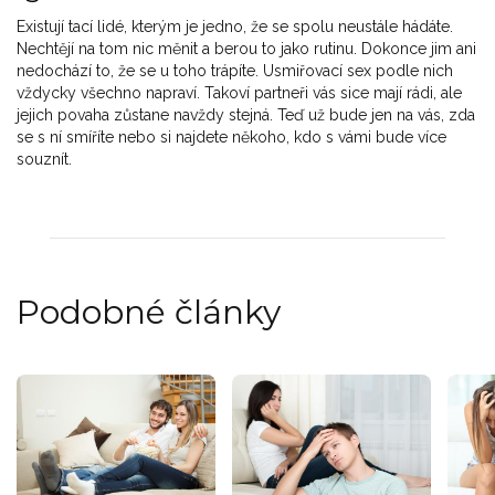
Existují tací lidé, kterým je jedno, že se spolu neustále hádáte.
Nechtějí na tom nic měnit a berou to jako rutinu. Dokonce jim ani
nedochází to, že se u toho trápíte. Usmiřovací sex podle nich
vždycky všechno napraví. Takoví partneři vás sice mají rádi, ale
jejich povaha zůstane navždy stejná. Teď už bude jen na vás, zda
se s ní smíříte nebo si najdete někoho, kdo s vámi bude více
souznít.
Podobné články