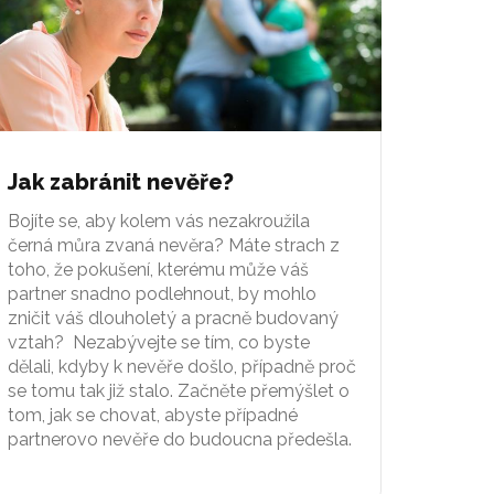
Jak zabránit nevěře?
Bojíte se, aby kolem vás nezakroužila
černá můra zvaná nevěra? Máte strach z
toho, že pokušení, kterému může váš
partner snadno podlehnout, by mohlo
zničit váš dlouholetý a pracně budovaný
vztah? Nezabývejte se tím, co byste
dělali, kdyby k nevěře došlo, případně proč
se tomu tak již stalo. Začněte přemýšlet o
tom, jak se chovat, abyste případné
partnerovo nevěře do budoucna předešla.