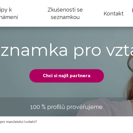
ipy k
Zkušenosti se
Kontakt
námení
seznamkou
eznamka pro vzt
Chci si najít partnera
100 % profilů prověřujeme
ní manželství (vztah)?