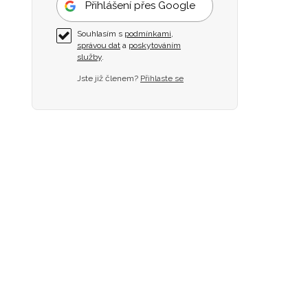
Přihlášení přes Google
Souhlasím s
podmínkami
,
správou dat
a
poskytováním
služby
.
Jste již členem?
Přihlaste se