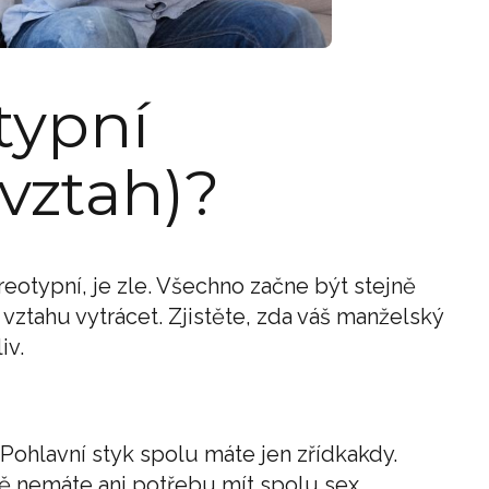
typní
vztah)?
eotypní, je zle. Všechno začne být stejně
vztahu vytrácet. Zjistěte, zda váš manželský
iv.
 Pohlavní styk spolu máte jen zřídkakdy.
ě nemáte ani potřebu mít spolu sex.