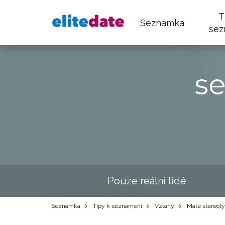
T
Seznamka
sez
s
Pouze reální lidé
Seznamka
Tipy k seznámení
Vztahy
Máte stereotyp