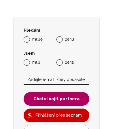
Hledám
muže
ženu
Jsem
muž
žena
Chci si najít partnera
Přihlášení přes seznam