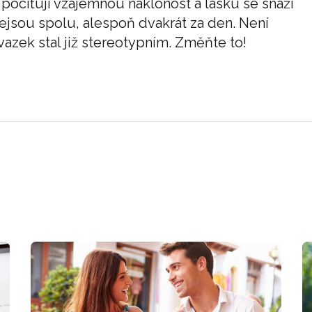
ě pociťují vzájemnou náklonost a lásku se snaží
ejsou spolu, alespoň dvakrát za den. Není
azek stal již stereotypním. Změňte to!