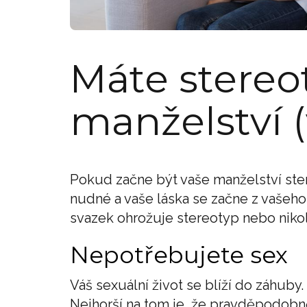
Máte stereo
manželství (
Pokud začne být vaše manželství ster
nudné a vaše láska se začne z vašeho 
svazek ohrožuje stereotyp nebo nikol
Nepotřebujete sex
Váš sexuální život se blíží do záhuby.
Nejhorší na tom je, že pravděpodobn