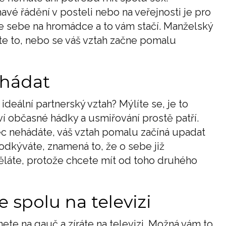
avé řádění v posteli nebo na veřejnosti je pro
dle sebe na hromádce a to vám stačí. Manželský
te to, nebo se váš vztah začne pomalu
 hádat
ideální partnerský vztah? Mýlíte se, je to
 občasné hádky a usmiřování prostě patří.
bec nehádáte, váš vztah pomalu začíná upadat
odkýváte, znamená to, že o sebe již
ěláte, protože chcete mít od toho druhého
e spolu na televizi
te na gauč a zíráte na televizi. Možná vám to