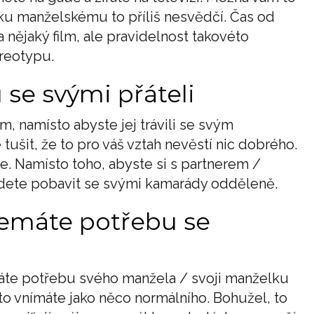
ku manželskému to příliš nesvědčí. Čas od
 nějaký film, ale pravidelnost takovéto
ereotypu.
 se svými přáteli
 namísto abyste jej trávili se svým
ušit, že to pro váš vztah nevěstí nic dobrého.
. Namísto toho, abyste si s partnerem /
jdete pobavit se svými kamarády odděleně.
nemáte potřebu se
áte potřebu svého manžela / svoji manželku
 vnímáte jako něco normálního. Bohužel, to