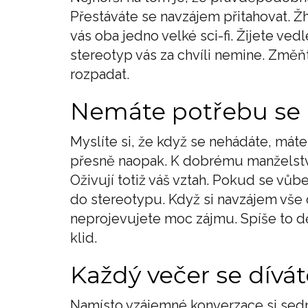
Přestáváte se navzájem přitahovat. Žh
vás oba jedno velké sci-fi. Žijete ve
stereotyp vás za chvíli nemine. Změň
rozpadat.
Nemáte potřebu se
Myslíte si, že když se nehádáte, máte 
přesně naopak. K dobrému manželství
Oživují totiž váš vztah. Pokud se vů
do stereotypu. Když si navzájem vše 
neprojevujete moc zájmu. Spíše to d
klid.
Každý večer se dívát
Namísto vzájemné konverzace si sedne