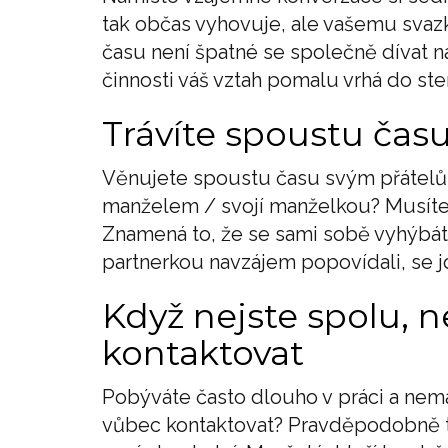
tak občas vyhovuje, ale vašemu svaz
času není špatné se společně dívat na
činnosti váš vztah pomalu vrhá do st
Trávíte spoustu času
Věnujete spoustu času svým přátelům,
manželem / svojí manželkou? Musíte t
Znamená to, že se sami sobě vyhýbáte
partnerkou navzájem popovídali, se 
Když nejste spolu, 
kontaktovat
Pobýváte často dlouho v práci a nem
vůbec kontaktovat? Pravděpodobně to