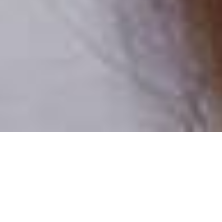
Pouze reální lidé