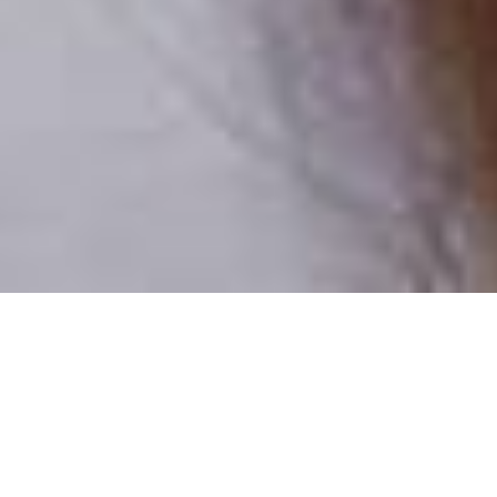
Pouze reální lidé