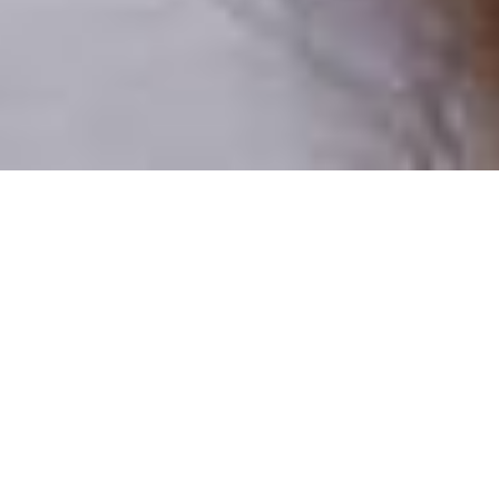
Pouze reální lidé
100 % profilů prověřujeme