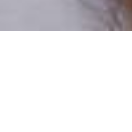
Pouze reální lidé
100 % profilů prověřujeme