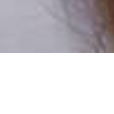
Pouze reální lidé