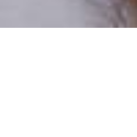
Pouze reální lidé
100 % profilů prověřujeme