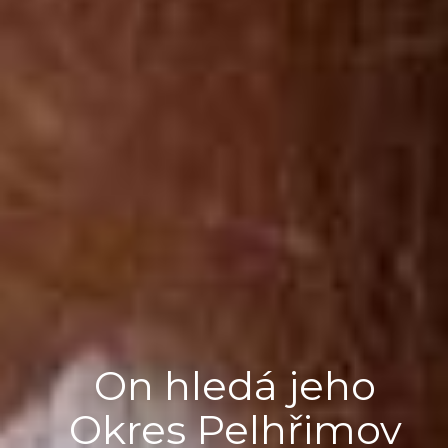
On hledá jeho
Okres Pelhřimov