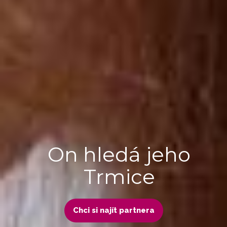
On hledá jeho
Trmice
Chci si najít partnera