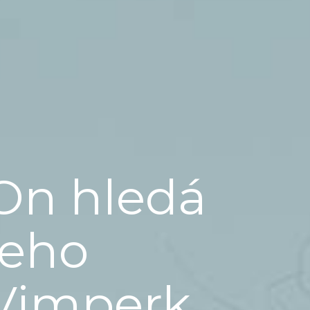
On hledá
jeho
Vimperk