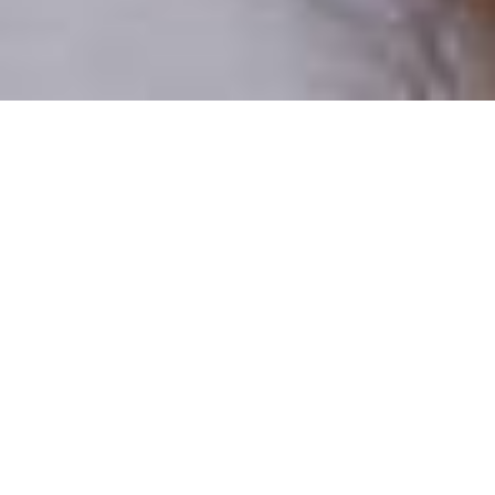
Pouze reální lidé
100 % profilů prověřujeme