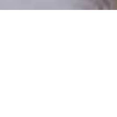
Pouze reální lidé
100 % profilů prověřujeme
Pouze lidé, kteří chtějí vztah