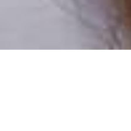
Pouze reální lidé
100 % profilů prověřujeme