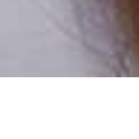
Pouze reální lidé