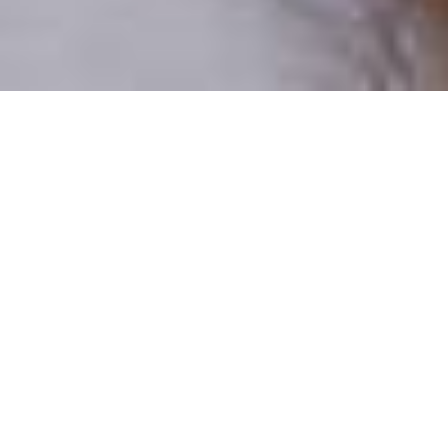
Pouze reální lidé
100 % profilů prověřujeme