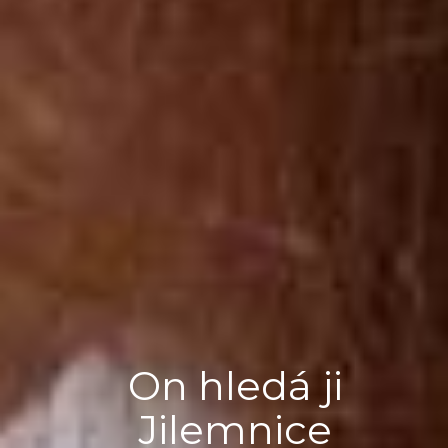
On hledá ji
Jilemnice