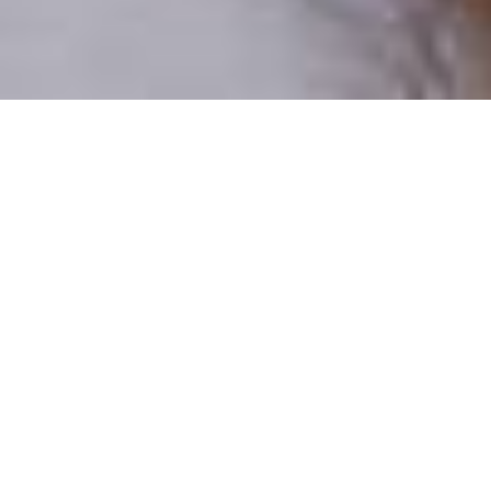
Pouze reální lidé
100 % profilů prověřujeme