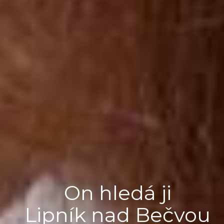
On hledá ji
Lipník nad Bečvou