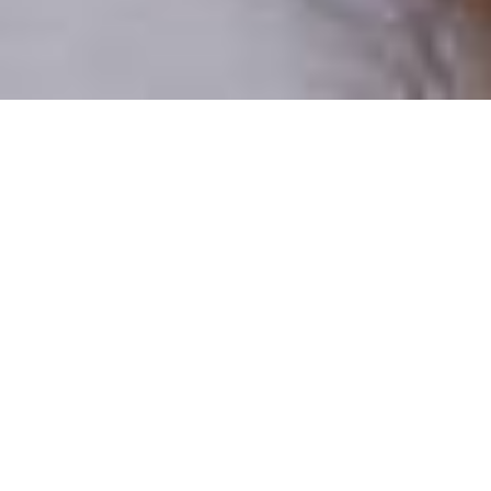
Pouze reální lidé
100 % profilů prověřujeme