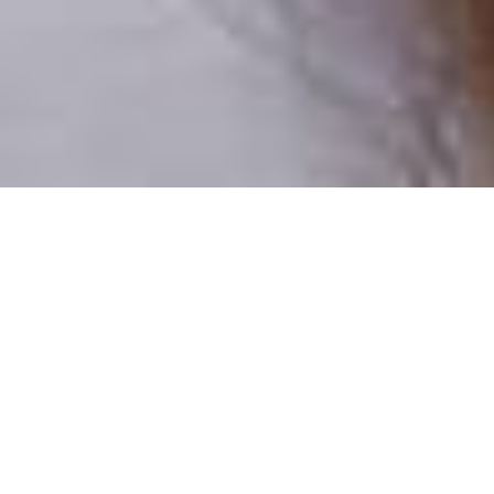
Pouze reální lidé
100 % profilů prověřujeme