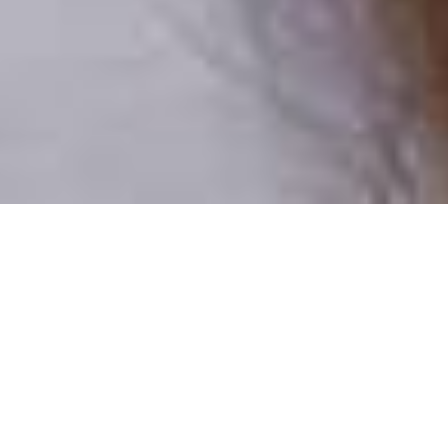
Pouze reální lidé