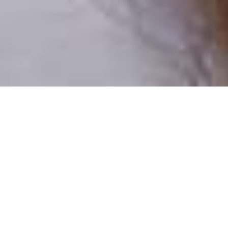
Pouze reální lidé
100 % profilů prověřujeme