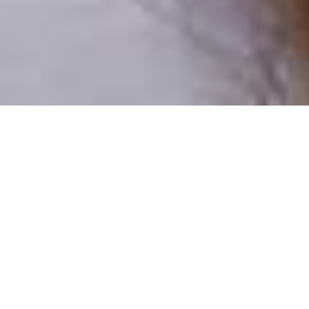
Pouze reální lidé
100 % profilů prověřujeme