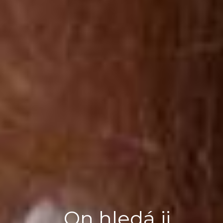
On hledá ji