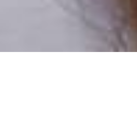
Pouze reální lidé
100 % profilů prověřujeme