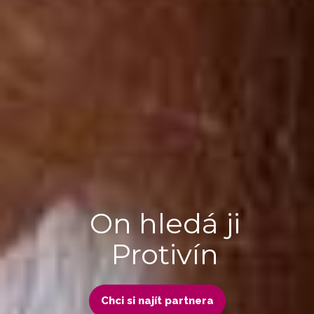
On hledá ji
Protivín
Chci si najít partnera