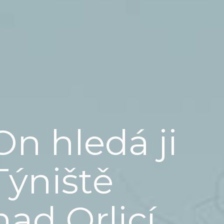
On hledá ji
Týniště
nad Orlicí