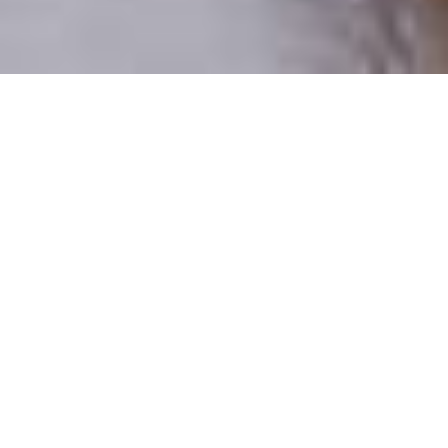
Pouze reální lidé
100 % profilů prověřujeme