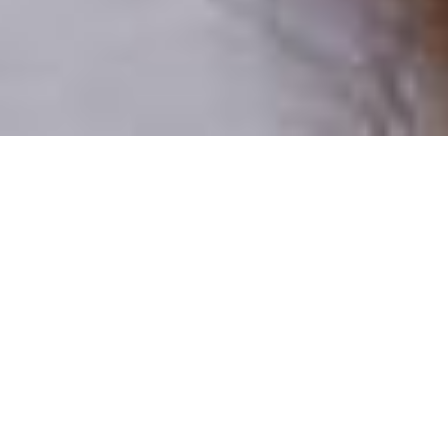
Pouze reální lidé
100 % profilů prověřujeme