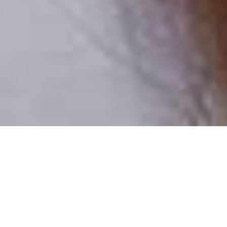
Pouze reální lidé